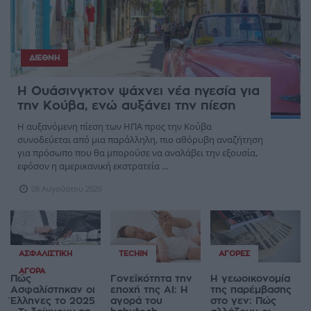
ΔΙΕΘΝΉ
Η Ουάσινγκτον ψάχνει νέα ηγεσία για
την Κούβα, ενώ αυξάνει την πίεση
Η αυξανόμενη πίεση των ΗΠΑ προς την Κούβα
συνοδεύεται από μια παράλληλη, πιο αθόρυβη αναζήτηση
για πρόσωπο που θα μπορούσε να αναλάβει την εξουσία,
εφόσον η αμερικανική εκστρατεία ...
08 Αυγούστου 2026
ΑΣΦΑΛΙΣΤΙΚΉ
TECHIN
ΑΓΟΡΈΣ
ΑΓΟΡΆ
Πώς
Γονεϊκότητα την
Η γεωοικονομία
Ασφαλίστηκαν οι
εποχή της AI: Η
της παρέμβασης
Έλληνες το 2025
αγορά του
στο γεν: Πώς