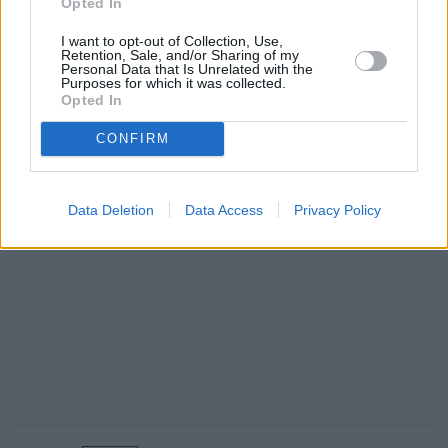
Opted In
την επικίνδυνη κατάσταση της υποδομής, όσο και τη
διοίκηση της Hellenic Train, που έχει την απόλυτη
I want to opt-out of Collection, Use,
Retention, Sale, and/or Sharing of my
ευθύνη για την τραγική κατάσταση του
Personal Data that Is Unrelated with the
Purposes for which it was collected.
απαρχαιωμένου τροχαίου υλικού.
Opted In
CONFIRM
Data Deletion
Data Access
Privacy Policy