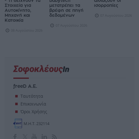
- Τι δείχνουν τα
babytech
αλλάζουν οι
Στοιχεία για
μετατρέπει τα
ισορροπίες
Αυτοκίνητο,
βρέφη σε πηγή
Μηχανή και
δεδομένων
07 Αυγούστου 2026
Κατοικία
07 Αυγούστου 2026
08 Αυγούστου 2026
freeD Α.Ε.
Ταυτότητα
Επικοινωνία
Όροι Χρήσης
Μ.Η.Τ. 232114