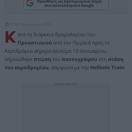
Προσθήκη ως προτιμώμενη πηγή
στα αποτελέσματα Google
21:31, 13 Ιανουαρίου 2025
Κ
ατά τη διάρκεια δρομολογίου του
Προαστιακού
από τον Πειραιά προς το
Αεροδρόμιο σήμερα Δευτέρα 13 Ιανουαρίου,
σημειώθηκε
πτώση
του
παντογράφου
στη
στάση
του αεροδρομίου
, σύμφωνα με την
Hellenic Train
.