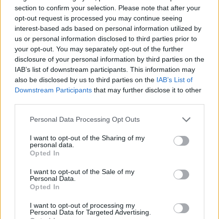
section to confirm your selection. Please note that after your
opt-out request is processed you may continue seeing
interest-based ads based on personal information utilized by
us or personal information disclosed to third parties prior to
your opt-out. You may separately opt-out of the further
disclosure of your personal information by third parties on the
IAB’s list of downstream participants. This information may
also be disclosed by us to third parties on the
IAB’s List of
Downstream Participants
that may further disclose it to other
third parties.
Για το περιστατικό ανακοίνωση εξέδωσε και το
Personal Data Processing Opt Outs
Σωματείο Μηχανοδηγών, δηλώνοντας πως «από
I want to opt-out of the Sharing of my
καθαρή τύχη και σήμερα δεν θρηνήσαμε νέα θύματα»
personal data.
Opted In
ενώ κάνει λόγο για «προφανή απροθυμία και
ανικανότητα κάποιων να ασχοληθούν με τα
I want to opt-out of the Sale of my
Personal Data.
πραγματικά προβλήματα του σιδηροδρόμου». Το
Opted In
σωματείο καλεί σε άμεση παραίτηση, τόσο τη
I want to opt-out of processing my
διοίκηση του ΟΣΕ που έχει την απόλυτη ευθύνη για
Personal Data for Targeted Advertising.