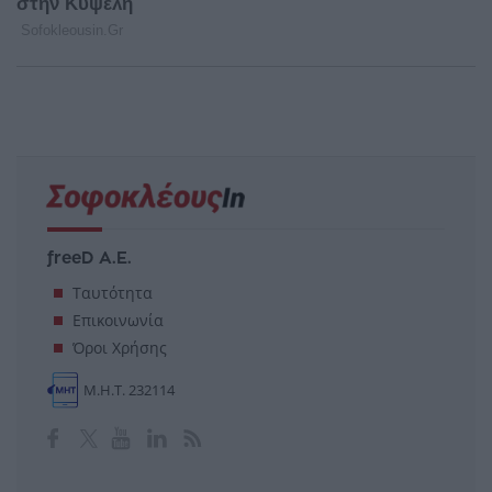
freeD Α.Ε.
Ταυτότητα
Επικοινωνία
Όροι Χρήσης
Μ.Η.Τ. 232114