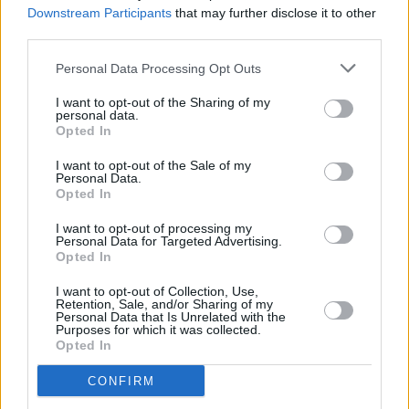
Downstream Participants
that may further disclose it to other
third parties.
Στην αγορά συναλλάγματος,
το δολάριο
έπιασε
υψηλό πέντε μηνών έναντι του ευρώ, σημειώνοντας
Personal Data Processing Opt Outs
άνοδο 0,3% στο 1,1805 από 1,1837 την προηγούμενη
I want to opt-out of the Sharing of my
μέρα
personal data.
Opted In
I want to opt-out of the Sale of my
Personal Data.
Opted In
I want to opt-out of processing my
Personal Data for Targeted Advertising.
Opted In
I want to opt-out of Collection, Use,
Retention, Sale, and/or Sharing of my
Personal Data that Is Unrelated with the
Purposes for which it was collected.
Opted In
CONFIRM