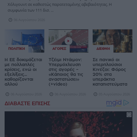
Χόλιγουντ σε καθεστώς παρατεταμένης αβεβαιότητας. Η
συμφωνία των 111 δισ. ...
06 Αυγούστου 2026
ΠΟΛΙΤΙΚΉ
ΑΓΟΡΈΣ
ΔΙΕΘΝΉ
Η ΕΕ δοκιμάζεται
Τζέιμι Ντάιμον:
Σε πανικό οι
με πολλαπλές
Υπερμόχλευση
υπερπλούσιοι
κρίσεις, ενώ οι
στις αγορές –
Κινέζοι: Φόρος
εξελίξεις...
«Κάποιος θα τις
20% στα
καθορίζονται
αναστατώσει»
υπεράκτια
αλλού
(+video)
καταπιστεύματα
06 Αυγούστου 2026
06 Αυγούστου 2026
05 Αυγούστου 2026