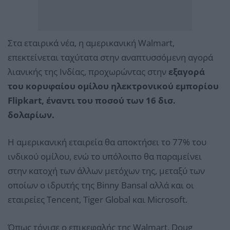
Στα εταιρικά νέα, η αμερικανική Walmart,
επεκτείνεται ταχύτατα στην αναπτυσσόμενη αγορά
λιανικής της Ινδίας, προχωρώντας στην
εξαγορά
του κορυφαίου ομίλου ηλεκτρονικού εμπορίου
Flipkart, έναντι του ποσού των 16 δισ.
δολαρίων.
Η αμερικανική εταιρεία θα αποκτήσει το 77% του
ινδικού ομίλου, ενώ το υπόλοιπο θα παραμείνει
στην κατοχή των άλλων μετόχων της, μεταξύ των
οποίων ο ιδρυτής της Binny Bansal αλλά και οι
εταιρείες Tencent, Tiger Global και Microsoft.
Όπως τόνισε ο επικεφαλής της Walmart, Doug