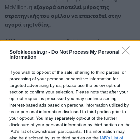
McMillon,
η εξαγορά αποτελεί μέρος της
στρατηγικής του ομίλου να επεκταθεί στην
αγορά της Ινδίας.
Αξίζειε επίσης να αναφερθεί ότι το χρέος των
αμερικανικών νοικοκυριών έχει φθάσει πλέον σε
Sofokleousin.gr -
Do Not Process My Personal
Information
ιστορικά υψηλά επίπεδα και συνεχίζει να αυξάνεται,
όπως επισημαίνει σε έκθεσή της η DBRS,
If you wish to opt-out of the sale, sharing to third parties, or
σημειώνοντας, ωστόσο, ότι, σε γενικές γραμμές, τα
processing of your personal or sensitive information for
οικονομικά των Αμερικανών πολιτών κρίνονται
targeted advertising by us, please use the below opt-out
section to confirm your selection. Please note that after your
σημαντικά βελτιωμένα.
opt-out request is processed you may continue seeing
interest-based ads based on personal information utilized by
Στην αγορά εμπορευμάτων,
η τιμή του πετρελαίου
us or personal information disclosed to third parties prior to
ενισχύθηκε 0,3% στα 71,49 δολάρια ανά βαρέλι και
η
your opt-out. You may separately opt-out of the further
disclosure of your personal information by third parties on the
τιμή του χρυσού
κινήθηκε υψηλότερα 0,1% στα
IAB’s list of downstream participants. This information may
1.291 δολ./oz.
also be disclosed by us to third parties on the
IAB’s List of