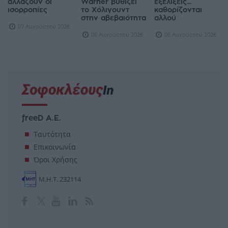
στο γεν: Πώς
Paramount –
κρίσεις, ενώ οι
αλλάζουν οι
Warner βυθίζει
εξελίξεις...
ισορροπίες
το Χόλιγουντ
καθορίζονται
στην αβεβαιότητα
αλλού
07 Αυγούστου 2026
06 Αυγούστου 2026
06 Αυγούστου 2026
freeD Α.Ε.
Ταυτότητα
Επικοινωνία
Όροι Χρήσης
Μ.Η.Τ. 232114