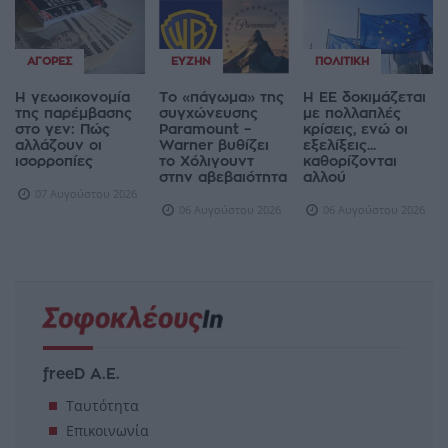
ΑΓΟΡΈΣ
ΕΥΖΗΝ
ΠΟΛΙΤΙΚΉ
Η γεωοικονομία
Το «πάγωμα» της
Η ΕΕ δοκιμάζεται
της παρέμβασης
συγχώνευσης
με πολλαπλές
στο γεν: Πώς
Paramount –
κρίσεις, ενώ οι
αλλάζουν οι
Warner βυθίζει
εξελίξεις...
ισορροπίες
το Χόλιγουντ
καθορίζονται
στην αβεβαιότητα
αλλού
07 Αυγούστου 2026
06 Αυγούστου 2026
06 Αυγούστου 2026
freeD Α.Ε.
Ταυτότητα
Επικοινωνία