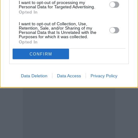
I want to opt-out of processing my
Personal Data for Targeted Advertising.
Opted In
- 2,3 εκατ. φόρo εισοδήματος (φορολογία εταιρικών
κερδών).
I want to opt-out of Collection, Use,
Retention, Sale, and/or Sharing of my
Personal Data that Is Unrelated with the
Purposes for which it was collected.
Opted In
CONFIRM
Data Deletion
Data Access
Privacy Policy