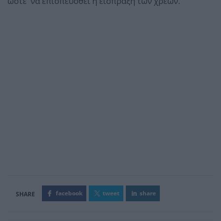
ώστε να επισπευσθεί η είσπραξη των χρεών.
facebook
tweet
share