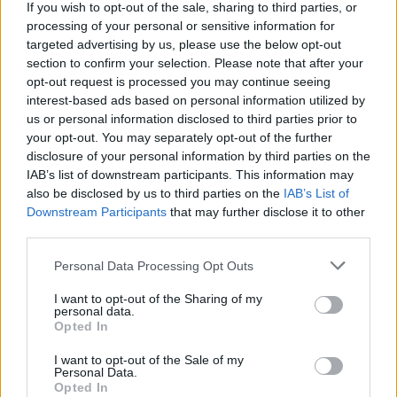
If you wish to opt-out of the sale, sharing to third parties, or
πως θέλει να επαναφέρει στο επίκεντρο της
processing of your personal or sensitive information for
κοινωνικής ζωής τις θεμελιώδεις αξίες της
targeted advertising by us, please use the below opt-out
section to confirm your selection. Please note that after your
οικογένειας και των χριστιανικών ηθών, που
opt-out request is processed you may continue seeing
εκτραχύνθηκαν τα τελευταία χρόνια, μαζί με την
interest-based ads based on personal information utilized by
απαξίωση της πολιτικής ζωής.
us or personal information disclosed to third parties prior to
your opt-out. You may separately opt-out of the further
disclosure of your personal information by third parties on the
Αναφορικά με τη διαγενεακή σύγκρουση, ένα
IAB’s list of downstream participants. This information may
σημαντικό ποσοστό των νεότερων ηλικιακά ομάδων
also be disclosed by us to third parties on the
IAB’s List of
που στήριξε τον Μπολσονάρο δεν έχει μνήμες από τη
Downstream Participants
that may further disclose it to other
third parties.
στρατιωτική χούντα, ούτε αντιλαμβάνεται πρακτικά
τι σημαίνει η στέρηση ελευθεριών, η φίμωση του
Personal Data Processing Opt Outs
Τύπου, η παραβίαση των δημοκρατικών
I want to opt-out of the Sharing of my
δικαιωμάτων. Επίσης, όπως αναδεικνύουν πολλές
personal data.
Opted In
έρευνες, σημαντικό επίσης τμήμα του εκλογικού
σώματος που τον στήριξε εκτιμά ότι πολλά για τα
I want to opt-out of the Sale of my
Personal Data.
οποία κατηγορείται ο Μπολσονάρο, όπως ότι είναι
Opted In