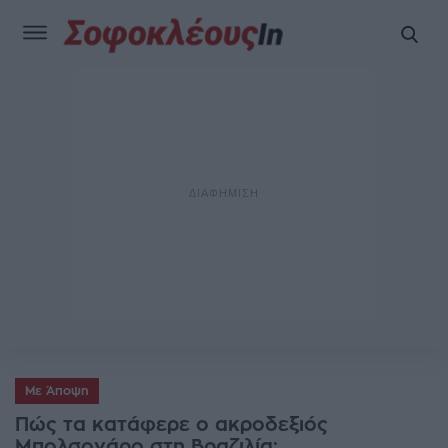
Με Άποψη
Πώς τα κατάφερε ο ακροδεξιός
Μπολσονάρο στη Βραζιλία;