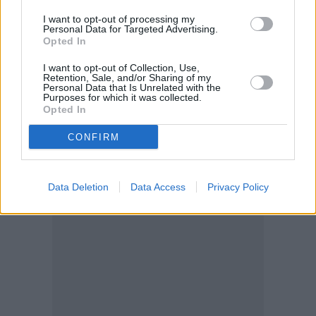
σεξιστής, θιασώτης της χούντας και ρατσιστής, είναι
I want to opt-out of processing my
Personal Data for Targeted Advertising.
«υπερβολές» των ΜΜΕ. Οι εκτιμήσεις αυτές
Opted In
συμπίπτουν και με αντίστοιχες έρευνες που
I want to opt-out of Collection, Use,
αφορούν στην αξιοπιστία των ΜΜΕ, για τα οποία τα
Retention, Sale, and/or Sharing of my
Personal Data that Is Unrelated with the
αποτελέσματα είναι απογοητευτικά.
Purposes for which it was collected.
Opted In
CONFIRM
Data Deletion
Data Access
Privacy Policy