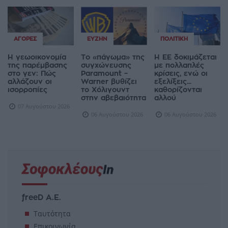
ΑΓΟΡΈΣ
ΕΥΖΗΝ
ΠΟΛΙΤΙΚΉ
Η γεωοικονομία
Το «πάγωμα» της
Η ΕΕ δοκιμάζεται
της παρέμβασης
συγχώνευσης
με πολλαπλές
στο γεν: Πώς
Paramount –
κρίσεις, ενώ οι
αλλάζουν οι
Warner βυθίζει
εξελίξεις...
ισορροπίες
το Χόλιγουντ
καθορίζονται
στην αβεβαιότητα
αλλού
07 Αυγούστου 2026
06 Αυγούστου 2026
06 Αυγούστου 2026
freeD Α.Ε.
Ταυτότητα
Επικοινωνία