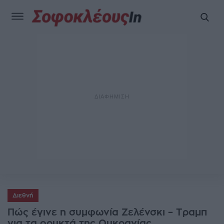
Διεθνή
Πώς έγινε η συμφωνία Zελένσκι – Tραμπ
για τα ορυκτά της Ουκρανίας