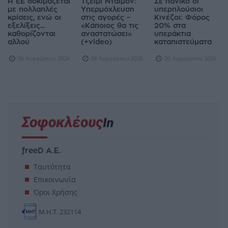
Η ΕΕ δοκιμάζεται
Τζέιμι Ντάιμον:
Σε πανικό οι
με πολλαπλές
Υπερμόχλευση
υπερπλούσιοι
κρίσεις, ενώ οι
στις αγορές –
Κινέζοι: Φόρος
εξελίξεις...
«Κάποιος θα τις
20% στα
καθορίζονται
αναστατώσει»
υπεράκτια
αλλού
(+video)
καταπιστεύματα
06 Αυγούστου 2026
06 Αυγούστου 2026
05 Αυγούστου 2026