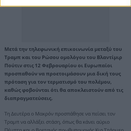
Μετά την τηλεφωνική επικοινωνία μεταξύ του
Τραμπ και του Ρώσου ομολόγου του Βλαντίμιρ
Πούτιν στις 12 Φεβρουαρίου οι Ευρωπαίοι
προσπαθούν να προετοιμάσουν μια δική τους
πρόταση για τον τερματισμό του πολέμου,
καθώς φοβούνται ότι θα αποκλειστούν από τις
διαπραγματεύσεις.
Τη Δευτέρα ο Μακρόν προσπάθησε να πείσει τον
Τραμπ να αλλάξει στάση, όπως θα κάνει αύριο
Πέμπτη και ο Βρετανός πρωθυπουργός Κιρ Στάρμερ