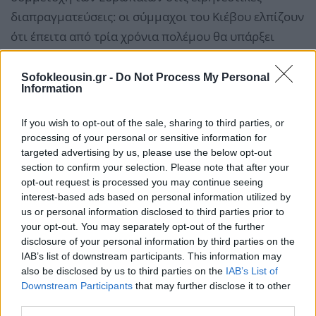
διαπραγματεύσεις: οι σύμμαχοι του Κιέβου ελπίζουν
ότι έπειτα από τρία χρόνια πολέμου θα υπάρξει
κάποια πρόοδος προς την ειρήνη, αν και παράλληλα
προειδοποιούν κατά μιας συμφωνίας που θα
Sofokleousin.gr -
Do Not Process My Personal
Information
ισοδυναμούσε με «παράδοση» της Ουκρανίας.
If you wish to opt-out of the sale, sharing to third parties, or
Η Ρωσία, που έχει καταλάβει το 20% του εδάφους
processing of your personal or sensitive information for
της Ουκρανίας, τονίζει ότι δεν θα σταματήσει τις
targeted advertising by us, please use the below opt-out
section to confirm your selection. Please note that after your
εχθροπραξίες παρά μόνο εφόσον οι ειρηνευτικές
opt-out request is processed you may continue seeing
διαπραγματεύσεις καταλήξουν σε ένα αποτέλεσμα
interest-based ads based on personal information utilized by
«που της ταιριάζει»: επιμένει να ζητεί από την
us or personal information disclosed to third parties prior to
your opt-out. You may separately opt-out of the further
Ουκρανία να τις παραχωρήσει τις πέντε επαρχίες
disclosure of your personal information by third parties on the
που ελέγχει πλήρως ή εν μέρει ο ρωσικός στρατός
IAB’s list of downstream participants. This information may
και διαβεβαιώσεις ότι δεν θα ενταχθεί στο ΝΑΤΟ.
also be disclosed by us to third parties on the
IAB’s List of
Downstream Participants
that may further disclose it to other
third parties.