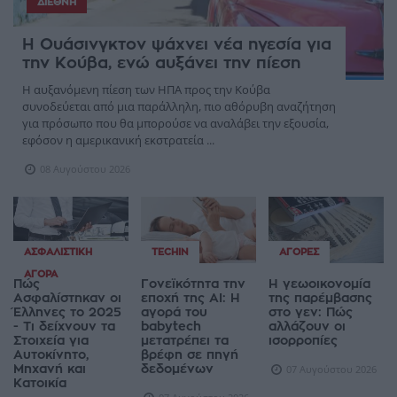
ΔΙΕΘΝΉ
Η Ουάσινγκτον ψάχνει νέα ηγεσία για
την Κούβα, ενώ αυξάνει την πίεση
Η αυξανόμενη πίεση των ΗΠΑ προς την Κούβα
συνοδεύεται από μια παράλληλη, πιο αθόρυβη αναζήτηση
για πρόσωπο που θα μπορούσε να αναλάβει την εξουσία,
εφόσον η αμερικανική εκστρατεία ...
08 Αυγούστου 2026
ΑΣΦΑΛΙΣΤΙΚΉ
TECHIN
ΑΓΟΡΈΣ
ΑΓΟΡΆ
Πώς
Γονεϊκότητα την
Η γεωοικονομία
Ασφαλίστηκαν οι
εποχή της AI: Η
της παρέμβασης
Έλληνες το 2025
αγορά του
στο γεν: Πώς
- Τι δείχνουν τα
babytech
αλλάζουν οι
Στοιχεία για
μετατρέπει τα
ισορροπίες
Αυτοκίνητο,
βρέφη σε πηγή
Μηχανή και
δεδομένων
07 Αυγούστου 2026
Κατοικία