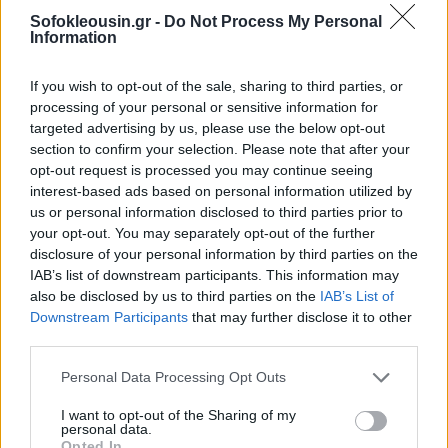
Sofokleousin.gr -
Do Not Process My Personal
Ακολουθήστε το Sofokleousin.gr στο
Information
Google News
και μάθετε πρώτοι όλες τις ειδήσεις
If you wish to opt-out of the sale, sharing to third parties, or
processing of your personal or sensitive information for
targeted advertising by us, please use the below opt-out
ΣΧΕΤΙΚΆ ΆΡΘΡΑ
section to confirm your selection. Please note that after your
opt-out request is processed you may continue seeing
interest-based ads based on personal information utilized by
ΕΥΖΗΝ
us or personal information disclosed to third parties prior to
your opt-out. You may separately opt-out of the further
"Bridgerton": Θεατής της σειράς
εντόπισε τον Μπόρις Τζόνσον
disclosure of your personal information by third parties on the
στο φόντο σκηνής του β'
IAB’s list of downstream participants. This information may
κύκλου
also be disclosed by us to third parties on the
IAB’s List of
Downstream Participants
that may further disclose it to other
16:40, 14 Μαΐου 2022
third parties.
Personal Data Processing Opt Outs
I want to opt-out of the Sharing of my
personal data.
Εγγραφείτε στο Newsletter μας
Opted In