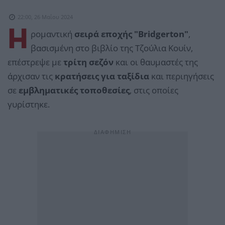
22:00, 26 Μαΐου 2024
Η
ρομαντική
σειρά εποχής "Bridgerton"
,
βασισμένη στο βιβλίο της Τζούλια Κουίν,
επέστρεψε με
τρίτη σεζόν
και οι θαυμαστές της
άρχισαν τις
κρατήσεις για ταξίδια
και περιηγήσεις
σε
εμβληματικές τοποθεσίες
, στις οποίες
γυρίστηκε.