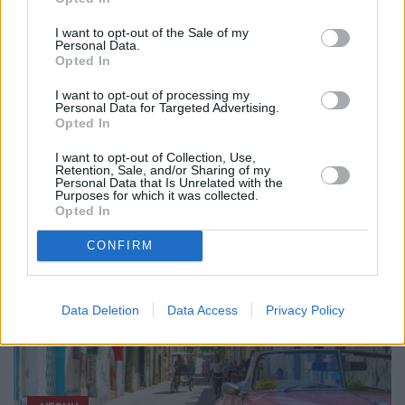
Οι σημαντικότερες ειδήσεις της ημέρας στο email
I want to opt-out of the Sale of my
σου
Personal Data.
Opted In
I want to opt-out of processing my
Personal Data for Targeted Advertising.
Opted In
I want to opt-out of Collection, Use,
Retention, Sale, and/or Sharing of my
Personal Data that Is Unrelated with the
EDITORS'
Purposes for which it was collected.
PICKS
Opted In
CONFIRM
Data Deletion
Data Access
Privacy Policy