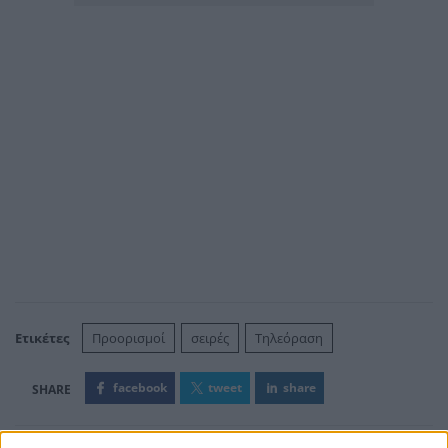
Ετικέτες
Προορισμοί
σειρές
Τηλεόραση
facebook
tweet
share