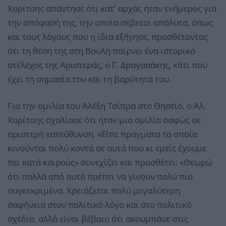
Χαρίτσης απάντησε ότι κατ' αρχάς ήταν ενήμερος για
την απόφασή της, την οποία σέβεται απόλυτα, όπως
και τους λόγους που η ίδια εξήγησε, προσθέτοντας
ότι τη θέση της στη Βουλή παίρνει ένα ιστορικό
στέλεχος της Αριστεράς, ο Γ. Δραγασάκης, κάτι που
έχει τη σημασία του και τη βαρύτητά του.
Για την ομιλία του Αλέξη Τσίπρα στο Θησείο, ο Αλ.
Χαρίτσης σχολίασε ότι ήταν μια ομιλία σαφώς σε
αριστερή κατεύθυνση. «Είπε πράγματα τα οποία
κινούνται πολύ κοντά σε αυτά που κι εμείς έχουμε
πει κατά καιρούς» συνεχίζει και προσθέτει: «Θεωρώ
ότι πολλά από αυτά πρέπει να γίνουν πολύ πιο
συγκεκριμένα. Χρειάζεται πολύ μεγαλύτερη
σαφήνεια στον πολιτικό λόγο και στο πολιτικό
σχέδιο, αλλά είναι βέβαιο ότι ακουμπάνε στις