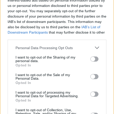
interest-based ads based on personal information utilized by
us or personal information disclosed to third parties prior to
your opt-out. You may separately opt-out of the further
disclosure of your personal information by third parties on the
Με το ΠΑΣΟΚ, ανέφερε ο κ. Χαρίτσης, την τελευταία
IAB’s list of downstream participants. This information may
τριετία υπήρξε συνεργασία σε κοινοβουλευτικό
also be disclosed by us to third parties on the
IAB’s List of
επίπεδο σε μια σειρά από ζητήματα. Σύμφωνα με τον
Downstream Participants
that may further disclose it to other
third parties.
ίδιο, το γεγονός ότι το ΠΑΣΟΚ και με τη συνεδριακή
του απόφαση έχει επιλέξει αυτόνομη πορεία και το
Personal Data Processing Opt Outs
προηγούμενο διάστημα ΠΑΣΟΚ και ΣΥΡΙΖΑ
I want to opt-out of the Sharing of my
ανταγωνίζονταν για τη δεύτερη θέση την ώρα που το
personal data.
Opted In
επείγον για την κοινωνία ήταν η δημιουργία
συγκλίσεων για να υπάρξει αντίπαλος πόλος
I want to opt-out of the Sale of my
Personal Data.
απέναντι στη Δεξιά του Κυριάκου Μητσοτάκη,
Opted In
δυσχεραίνει την όποια δυνατότητα ευρύτερων
I want to opt-out of processing my
Personal Data for Targeted Advertising.
συγκλίσεων.
Opted In
Παρόλα αυτά, ο κ. Χαρίτσης επισήμανε ότι
I want to opt-out of Collection, Use,
Retention, Sale, and/or Sharing of my