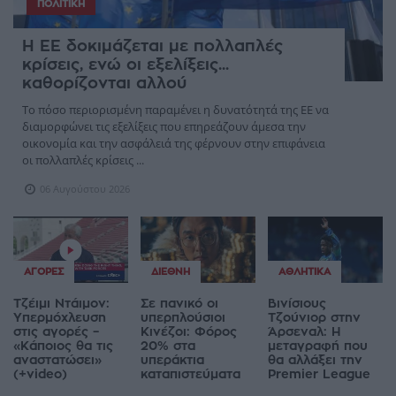
ΠΟΛΙΤΙΚΉ
Η ΕΕ δοκιμάζεται με πολλαπλές
κρίσεις, ενώ οι εξελίξεις...
καθορίζονται αλλού
Το πόσο περιορισμένη παραμένει η δυνατότητά της ΕΕ να
διαμορφώνει τις εξελίξεις που επηρεάζουν άμεσα την
οικονομία και την ασφάλειά της φέρνουν στην επιφάνεια
οι πολλαπλές κρίσεις ...
06 Αυγούστου 2026
ΑΓΟΡΈΣ
ΔΙΕΘΝΉ
ΑΘΛΗΤΙΚΆ
Τζέιμι Ντάιμον:
Σε πανικό οι
Βινίσιους
Υπερμόχλευση
υπερπλούσιοι
Τζούνιορ στην
στις αγορές –
Κινέζοι: Φόρος
Άρσεναλ: Η
«Κάποιος θα τις
20% στα
μεταγραφή που
αναστατώσει»
υπεράκτια
θα αλλάξει την
(+video)
καταπιστεύματα
Premier League