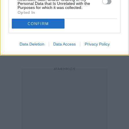
εξακολουθεί να πιστεύει ότι αυτό που είχαν ψηφίσει
Personal Data that Is Unrelated with the
Purposes for which it was collected.
και στη συνεδριακή απόφαση στο ιδρυτικό συνέδριο
Opted In
της Νέας Αριστεράς, ότι «με τις δυνάμεις της
CONFIRM
αριστερόστροφης σοσιαλδημοκρατίας, όπως για
παράδειγμα στην Ισπανία του Σάντσεθ, είναι
δυνάμεις που πρέπει να συμμετέχουν σε μια τέτοια
Data Deletion
Data Access
Privacy Policy
προσπάθεια συγκλίσεων».