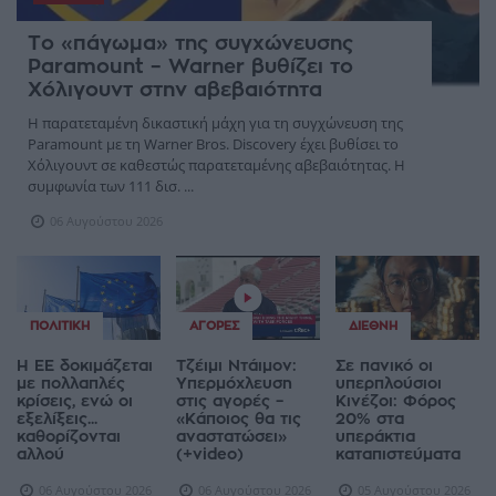
Το «πάγωμα» της συγχώνευσης
Paramount – Warner βυθίζει το
Χόλιγουντ στην αβεβαιότητα
Η παρατεταμένη δικαστική μάχη για τη συγχώνευση της
Paramount με τη Warner Bros. Discovery έχει βυθίσει το
Χόλιγουντ σε καθεστώς παρατεταμένης αβεβαιότητας. Η
συμφωνία των 111 δισ. ...
06 Αυγούστου 2026
ΠΟΛΙΤΙΚΉ
ΑΓΟΡΈΣ
ΔΙΕΘΝΉ
Η ΕΕ δοκιμάζεται
Τζέιμι Ντάιμον:
Σε πανικό οι
με πολλαπλές
Υπερμόχλευση
υπερπλούσιοι
κρίσεις, ενώ οι
στις αγορές –
Κινέζοι: Φόρος
εξελίξεις...
«Κάποιος θα τις
20% στα
καθορίζονται
αναστατώσει»
υπεράκτια
αλλού
(+video)
καταπιστεύματα
06 Αυγούστου 2026
06 Αυγούστου 2026
05 Αυγούστου 2026