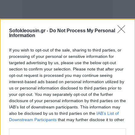
Sofokleousin.gr -
Do Not Process My Personal
Information
If you wish to opt-out of the sale, sharing to third parties, or
processing of your personal or sensitive information for
Σε ό,τι αφορά τον δείκτη εμπιστοσύνης για την
targeted advertising by us, please use the below opt-out
section to confirm your selection. Please note that after your
πρωθυπουργία της χώρας, περίπου ένας στους πέντε
opt-out request is processed you may continue seeing
(21%) δηλώνει ότι δεν εμπιστεύεται κάποιον από
interest-based ads based on personal information utilized by
τους πολιτικούς αρχηγούς για τον πρωθυπουργικό
us or personal information disclosed to third parties prior to
your opt-out. You may separately opt-out of the further
θώκο, στοιχείο που αναδεικνύει την πολιτική
disclosure of your personal information by third parties on the
αποστασιοποίηση μερίδων της κοινωνίας. Εντός
IAB’s list of downstream participants. This information may
αυτού του πλαισίου, ο πρωθυπουργός συγκεντρώνει
also be disclosed by us to third parties on the
IAB’s List of
Downstream Participants
that may further disclose it to other
τις περισσότερες προτιμήσεις (28%), ενώ ακολουθεί
third parties.
δεύτερος, ο Αλέξης Τσίπρας με 18% και με σημαντική