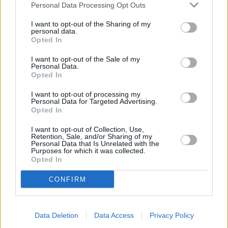
Personal Data Processing Opt Outs
απόσταση η Μαρία Καρυστιανού (6%), ο Νίκος
Ανδρουλάκης και ο Κυριάκος Βελόπουλος.
I want to opt-out of the Sharing of my
personal data.
Opted In
Ως προς την εκλογική επιρροή των κομμάτων, η ΝΔ
I want to opt-out of the Sale of my
διατηρεί την πρώτη θέση στην πρόθεση ψήφου με
Personal Data.
Opted In
25%, ενώ στη δεύτερη εδραιώνεται η ΕΛΑΣ με 15,5%,
ενισχυμένη σε σχέση με την προηγούμενη
I want to opt-out of processing my
Personal Data for Targeted Advertising.
καταγραφή. Το ΠΑΣΟΚ παραμένει στο 8,5%, ενώ για
Opted In
την Ελπίδα για Δημοκρατία ανιχνεύεται αντίστοιχη
I want to opt-out of Collection, Use,
διείσδυση, με μικρή, όμως, υποχώρηση σε σχέση με
Retention, Sale, and/or Sharing of my
Personal Data that Is Unrelated with the
τον Σφυγμό Ιουνίου. Ακολουθούν η Ελληνική Λύση
Purposes for which it was collected.
Opted In
με 7%, το ΚΚΕ με 5,5%, η Φωνή Λογικής με 4%, η
Πλεύση Ελευθερίας με 3,5% και το ΜέΡΑ25 με 3%.
CONFIRM
Data Deletion
Data Access
Privacy Policy