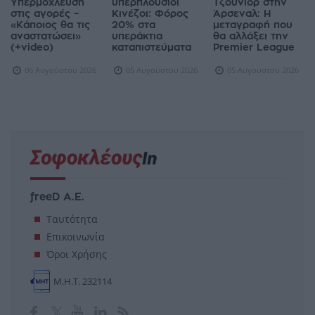
Υπερμόχλευση
υπερπλούσιοι
Τζούνιορ στην
στις αγορές –
Κινέζοι: Φόρος
Άρσεναλ: Η
«Κάποιος θα τις
20% στα
μεταγραφή που
αναστατώσει»
υπεράκτια
θα αλλάξει την
(+video)
καταπιστεύματα
Premier League
06 Αυγούστου 2026
05 Αυγούστου 2026
05 Αυγούστου 2026