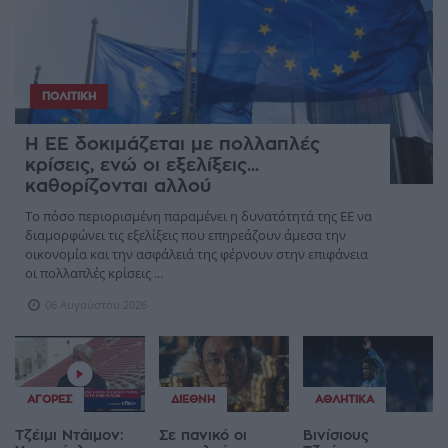
ΠΟΛΙΤΙΚΉ
Η ΕΕ δοκιμάζεται με πολλαπλές
κρίσεις, ενώ οι εξελίξεις...
καθορίζονται αλλού
Το πόσο περιορισμένη παραμένει η δυνατότητά της ΕΕ να
διαμορφώνει τις εξελίξεις που επηρεάζουν άμεσα την
οικονομία και την ασφάλειά της φέρνουν στην επιφάνεια
οι πολλαπλές κρίσεις ...
06 Αυγούστου 2026
ΑΓΟΡΈΣ
ΔΙΕΘΝΉ
ΑΘΛΗΤΙΚΆ
Τζέιμι Ντάιμον:
Σε πανικό οι
Βινίσιους