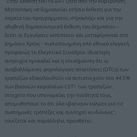
"Στην Έκθεσή του το ΔΝΤ ζητά από την κυβέρνηση
Μητσοτάκη να δημοσιεύει ετήσια έκθεση για την
πορεία του προγράμματος «Ηρακλής» και για την
αληθινή δημοσιονομική έκθεση του Δημοσίου –
διότι οι Εγγυήσεις εκπίπτουν και μεταφέρονται στο
Δημόσιο Χρέος - πιστοποιημένη από εθνικό ελεγκτή,
προφανώς το Ελεγκτικό Συνέδριο. Ιδιαίτερη
ανησυχία προκαλεί και η επισήμανση ότι οι
αναβαλλόμενες φορολογικές απαιτήσεις (DTCs) των
τραπεζών εξακολουθούν να αντιστοιχούν στο 44,5%
των βασικών κεφαλαίων CET1 των τραπεζών,
στοιχείο που υπονομεύει την ποιότητά τους,
απομυθοποιεί το ότι όλα «βαίνουν καλώς» για τις
συστημικές τράπεζες και συντηρεί κινδύνους",
τονίζεται και παράλληλα, προσθέτει: