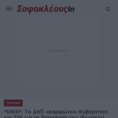
Πολιτική
"ΝΙΚΗ": Το ΔΝΤ «καρφώνει» Κυβέρνηση
και ΤτΕ για τη διαχείριση του ιδιωτικού