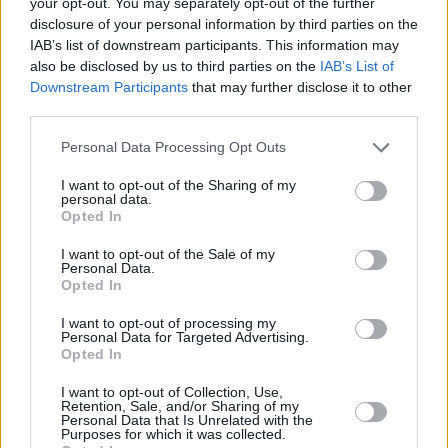
your opt-out. You may separately opt-out of the further
disclosure of your personal information by third parties on the
IAB’s list of downstream participants. This information may
also be disclosed by us to third parties on the
IAB’s List of
Downstream Participants
that may further disclose it to other
third parties.
Personal Data Processing Opt Outs
I want to opt-out of the Sharing of my
personal data.
Opted In
I want to opt-out of the Sale of my
Personal Data.
Opted In
I want to opt-out of processing my
Personal Data for Targeted Advertising.
"Ως ΝΙΚΗ καταγγέλλουμε ότι ο τρόπος διαχείρισης
Opted In
του ιδιωτικού χρέους των Ελλήνων πολιτών από την
I want to opt-out of Collection, Use,
κυβέρνηση Μητσοτάκη υπήρξε ο χειρότερος δυνατός
Retention, Sale, and/or Sharing of my
Personal Data that Is Unrelated with the
αφού δεν εξαφανίζεται όταν αλλάζει χέρια ή όταν
Purposes for which it was collected.