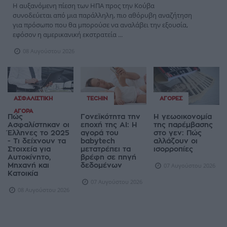
Η αυξανόμενη πίεση των ΗΠΑ προς την Κούβα
συνοδεύεται από μια παράλληλη, πιο αθόρυβη αναζήτηση
για πρόσωπο που θα μπορούσε να αναλάβει την εξουσία,
εφόσον η αμερικανική εκστρατεία ...
08 Αυγούστου 2026
ΑΣΦΑΛΙΣΤΙΚΉ
TECHIN
ΑΓΟΡΈΣ
ΑΓΟΡΆ
Πώς
Γονεϊκότητα την
Η γεωοικονομία
Ασφαλίστηκαν οι
εποχή της AI: Η
της παρέμβασης
Έλληνες το 2025
αγορά του
στο γεν: Πώς
- Τι δείχνουν τα
babytech
αλλάζουν οι
Στοιχεία για
μετατρέπει τα
ισορροπίες
Αυτοκίνητο,
βρέφη σε πηγή
Μηχανή και
δεδομένων
07 Αυγούστου 2026
Κατοικία
07 Αυγούστου 2026
08 Αυγούστου 2026