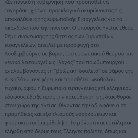
«Σε πανικό η κυβέρνηση που προσπαθεί να
"αγοράσει χρόνο" προεκλογικά ακυρώνοντας τις
αποκαλύψεις της ευρωπαϊκής Εισαγγελίας για τα
σκάνδαλα που την πνίγουν. Ο υπουργός Υγείας έθεσε
θέμα ανανέωσης της θητείας των Ευρωπαίων
εισαγγελέων, απειλεί με προσφυγή στο
Λουξεμβούργο σε βάρος του ευρωπαϊκού θεσμού και
γενικά λειτουργεί ως "λαγός" του πρωθυπουργού
αναλαμβάνοντας τη "βρώμικη δουλειά" σε βάρος της
Λ. Κοβέσι», ανεφέρει και προσθέτει: «Καθόλου
τυχαίο, αφού η Ευρωπαία εισαγγελέας επί ελληνικού
εδάφους έδειξε προς την κατεύθυνση της διαφθοράς
στον χώρο της Υγείας, θίγοντας την αδιαφάνεια σε
προμήθειες και εξοπλισμούς νοσοκομείων και
φαρμακευτική περίθαλψη. Το μήνυμα και εστάλη και
ελήφθη από όλους τους Έλληνες πολίτες, όπως και