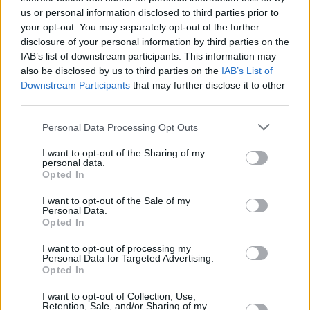
us or personal information disclosed to third parties prior to
your opt-out. You may separately opt-out of the further
disclosure of your personal information by third parties on the
ΔΙΕΘΝΉ
IAB’s list of downstream participants. This information may
also be disclosed by us to third parties on the
IAB’s List of
Η Ουάσινγκτον ψάχνει νέα ηγεσία για
Downstream Participants
that may further disclose it to other
την Κούβα, ενώ αυξάνει την πίεση
third parties.
Η αυξανόμενη πίεση των ΗΠΑ προς την Κούβα
συνοδεύεται από μια παράλληλη, πιο αθόρυβη αναζήτηση
Personal Data Processing Opt Outs
για πρόσωπο που θα μπορούσε να αναλάβει την εξουσία,
εφόσον η αμερικανική εκστρατεία ...
I want to opt-out of the Sharing of my
personal data.
08 Αυγούστου 2026
Opted In
I want to opt-out of the Sale of my
Personal Data.
Opted In
ΑΣΦΑΛΙΣΤΙΚΉ
TECHIN
ΑΓΟΡΈΣ
I want to opt-out of processing my
Personal Data for Targeted Advertising.
ΑΓΟΡΆ
Πώς
Γονεϊκότητα την
Η γεωοικονομία
Opted In
Ασφαλίστηκαν οι
εποχή της AI: Η
της παρέμβασης
Έλληνες το 2025
αγορά του
στο γεν: Πώς
I want to opt-out of Collection, Use,
- Τι δείχνουν τα
babytech
αλλάζουν οι
Retention, Sale, and/or Sharing of my
Στοιχεία για
μετατρέπει τα
ισορροπίες