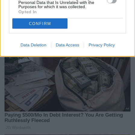
Personal Data that Is Unrelated with the
Αυτοκίνητο,
βρέφη σε πηγή
Purposes for which it was collected.
Μηχανή και
δεδομένων
07 Αυγούστου 2026
Opted In
Κατοικία
07 Αυγούστου 2026
08 Αυγούστου 2026
CONFIRM
Data Deletion
Data Access
Privacy Policy