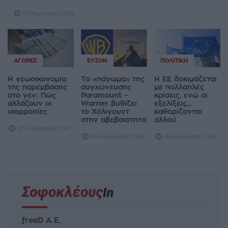
07 Αυγούστου 2026
ΑΓΟΡΈΣ
ΕΥΖΗΝ
ΠΟΛΙΤΙΚΉ
Η γεωοικονομία
Το «πάγωμα» της
Η ΕΕ δοκιμάζεται
της παρέμβασης
συγχώνευσης
με πολλαπλές
στο γεν: Πώς
Paramount –
κρίσεις, ενώ οι
αλλάζουν οι
Warner βυθίζει
εξελίξεις...
ισορροπίες
το Χόλιγουντ
καθορίζονται
στην αβεβαιότητα
αλλού
07 Αυγούστου 2026
06 Αυγούστου 2026
06 Αυγούστου 2026