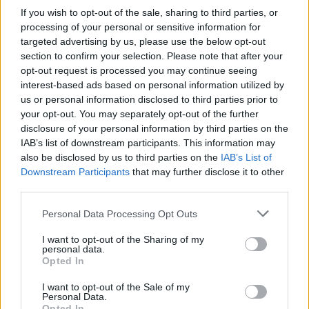
If you wish to opt-out of the sale, sharing to third parties, or
processing of your personal or sensitive information for
targeted advertising by us, please use the below opt-out
section to confirm your selection. Please note that after your
opt-out request is processed you may continue seeing
Θέλω να σας θυμίσω ότι οι δύο πρώην
interest-based ads based on personal information utilized by
πρωθυπουργοί επιδίωκαν μια λειτουργική σχέση με
us or personal information disclosed to third parties prior to
την Τουρκία.
Εγώ, είμαι ο μόνος πρωθυπουργός που
your opt-out. You may separately opt-out of the further
disclosure of your personal information by third parties on the
πήγα στην Άγκυρα και έθεσα το casus belli
». Δεν
IAB’s list of downstream participants. This information may
θυμάμαι κανέναν άλλον τέως πρωθυπουργό να το
also be disclosed by us to third parties on the
IAB’s List of
έχει θέσει και υπάρχει από το 1995.
Downstream Participants
that may further disclose it to other
third parties.
«Άδικη η κριτική από Σαμαρά - Καραμανλή»
Personal Data Processing Opt Outs
I want to opt-out of the Sharing of my
Και συνέχισε ως προς την κριτική που δέχεται από
personal data.
Opted In
Καραμανλή - Σαμαρά: «Θεωρώ ότι είναι άδικη η
κριτική που δέχομαι από τον Αντώνη Σαμαρά και τον
I want to opt-out of the Sale of my
Personal Data.
Κώστα Καραμανλή. Δεν θέλω να πω πολλά
Opted In