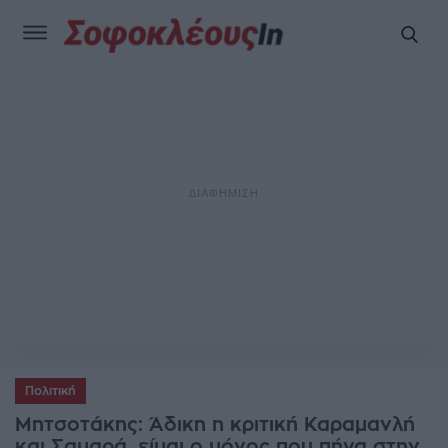
Πολιτική
Μητσοτάκης: Άδικη η κριτική Καραμανλή
και Σαμαρά, είμαι ο μόνος που πήγα στην