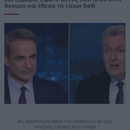
Άγκυρα και έθεσα το casus belli
Δες περισσότερα άρθρα του sofokleousin.gr όταν
αναζητάς ειδήσεις στην Google