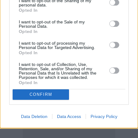
I want to opt-out of the Sharing of my
personal data.
Opted In
I want to opt-out of the Sale of my
Personal Data.
Opted In
I want to opt-out of processing my
Personal Data for Targeted Advertising.
Opted In
Μιλώντας για την επιβάρυνση της ατμόσφαιρας, ο
I want to opt-out of Collection, Use,
δήμαρχος Ωραιοκάστρου Παντελής Τσακίρης είπε ότι
Retention, Sale, and/or Sharing of my
Personal Data that Is Unrelated with the
«στην περιοχή του οικισμού τα πράγματα είναι
Purposes for which it was collected.
Opted In
πάρα πολύ άσχημα
».
CONFIRM
ΑΠΕ-ΜΠΕ
Data Deletion
Data Access
Privacy Policy