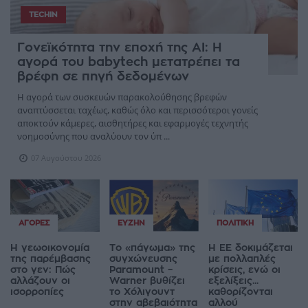
TECHIN
Γονεϊκότητα την εποχή της AI: Η
αγορά του babytech μετατρέπει τα
βρέφη σε πηγή δεδομένων
Η αγορά των συσκευών παρακολούθησης βρεφών
αναπτύσσεται ταχέως, καθώς όλο και περισσότεροι γονείς
αποκτούν κάμερες, αισθητήρες και εφαρμογές τεχνητής
νοημοσύνης που αναλύουν τον ύπ ...
07 Αυγούστου 2026
ΑΓΟΡΈΣ
ΕΥΖΗΝ
ΠΟΛΙΤΙΚΉ
Η γεωοικονομία
Το «πάγωμα» της
Η ΕΕ δοκιμάζεται
της παρέμβασης
συγχώνευσης
με πολλαπλές
στο γεν: Πώς
Paramount –
κρίσεις, ενώ οι
αλλάζουν οι
Warner βυθίζει
εξελίξεις...
ισορροπίες
το Χόλιγουντ
καθορίζονται
στην αβεβαιότητα
αλλού