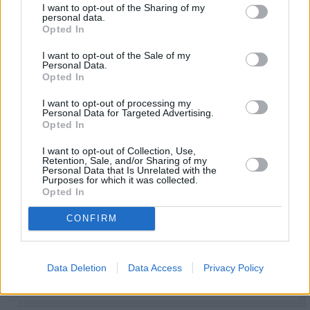
I want to opt-out of the Sharing of my
personal data.
Opted In
I want to opt-out of the Sale of my
Personal Data.
Opted In
I want to opt-out of processing my
Personal Data for Targeted Advertising.
Opted In
I want to opt-out of Collection, Use,
Ετικέτες
ΔΕΘ
Χατζηδάκης
Retention, Sale, and/or Sharing of my
Personal Data that Is Unrelated with the
Purposes for which it was collected.
facebook
tweet
share
Opted In
CONFIRM
Ακολουθήστε το Sofokleousin.gr στο
Google News
Data Deletion
Data Access
Privacy Policy
και μάθετε πρώτοι όλες τις ειδήσεις