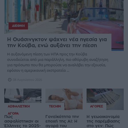
ΔΙΕΘΝΉ
Η Ουάσινγκτον ψάχνει νέα ηγεσία για
την Κούβα, ενώ αυξάνει την πίεση
Η αυξανόμενη πίεση των ΗΠΑ προς την Κούβα
συνοδεύεται από μια παράλληλη, πιο αθόρυβη αναζήτηση
για πρόσωπο που θα μπορούσε να αναλάβει την εξουσία,
εφόσον η αμερικανική εκστρατεία ...
08 Αυγούστου 2026
ΑΣΦΑΛΙΣΤΙΚΉ
TECHIN
ΑΓΟΡΈΣ
ΑΓΟΡΆ
Πώς
Γονεϊκότητα την
Η γεωοικονομία
ασφαλίστηκαν οι
εποχή της AI: Η
της παρέμβασης
Έλληνες το 2025-
αγορά του
στο γεν: Πώς