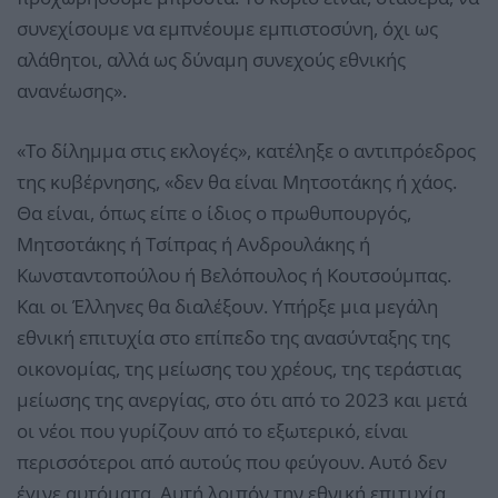
συνεχίσουμε να εμπνέουμε εμπιστοσύνη, όχι ως
αλάθητοι, αλλά ως δύναμη συνεχούς εθνικής
ανανέωσης».
«Το δίλημμα στις εκλογές», κατέληξε ο αντιπρόεδρος
της κυβέρνησης, «δεν θα είναι Μητσοτάκης ή χάος.
Θα είναι, όπως είπε ο ίδιος ο πρωθυπουργός,
Μητσοτάκης ή Τσίπρας ή Ανδρουλάκης ή
Κωνσταντοπούλου ή Βελόπουλος ή Κουτσούμπας.
Και οι Έλληνες θα διαλέξουν. Υπήρξε μια μεγάλη
εθνική επιτυχία στο επίπεδο της ανασύνταξης της
οικονομίας, της μείωσης του χρέους, της τεράστιας
μείωσης της ανεργίας, στο ότι από το 2023 και μετά
οι νέοι που γυρίζουν από το εξωτερικό, είναι
περισσότεροι από αυτούς που φεύγουν. Αυτό δεν
έγινε αυτόματα. Αυτή λοιπόν την εθνική επιτυχία