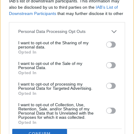
IAB’s list of downstream participants. This information may
also be disclosed by us to third parties on the
IAB’s List of
Downstream Participants
that may further disclose it to other
third parties.
Personal Data Processing Opt Outs
Στην ανακοίνωση του κόμματος υπενθυμίζεται ότι
I want to opt-out of the Sharing of my
«ο λόγος της παραπομπής του κ. Βρεττού στην
personal data.
Opted In
Επιτροπή Δεοντολογίας ήταν η
αυθαίρετη
I want to opt-out of the Sale of my
πρωτοβουλία του
να υπερψηφίσει ως πρόεδρο της
Personal Data.
Εξεταστικής Επιτροπής που διερευνά το σκάνδαλο
Opted In
του ΟΠΕΚΕΠΕ την πρόταση της ΝΔ.
I want to opt-out of processing my
Personal Data for Targeted Advertising.
Opted In
» Η διαφοροποίησή του από τη γραμμή της "Νίκης"
αλλά και οι σχετικές επεξηγηματικές δηλώσεις του
I want to opt-out of Collection, Use,
Retention, Sale, and/or Sharing of my
ότι το έκανε "γιατί η ΝΔ έχει το δικαίωμα να εκλέγει
Personal Data that Is Unrelated with the
Purposes for which it was collected.
τον πρόεδρο της Επιτροπής" είναι
ενέργειες μη
Opted In
ανεκτές
και καθολικά απορριπτέες από το Κίνημα,
CONFIRM