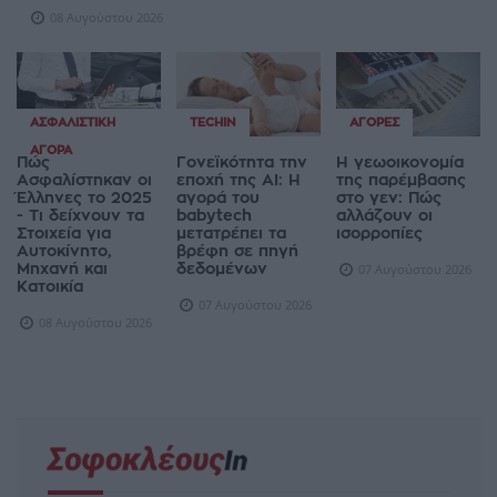
08 Αυγούστου 2026
ΑΣΦΑΛΙΣΤΙΚΉ
TECHIN
ΑΓΟΡΈΣ
ΑΓΟΡΆ
Πώς
Γονεϊκότητα την
Η γεωοικονομία
Ασφαλίστηκαν οι
εποχή της AI: Η
της παρέμβασης
Έλληνες το 2025
αγορά του
στο γεν: Πώς
- Τι δείχνουν τα
babytech
αλλάζουν οι
Στοιχεία για
μετατρέπει τα
ισορροπίες
Αυτοκίνητο,
βρέφη σε πηγή
Μηχανή και
δεδομένων
07 Αυγούστου 2026
Κατοικία
07 Αυγούστου 2026
08 Αυγούστου 2026