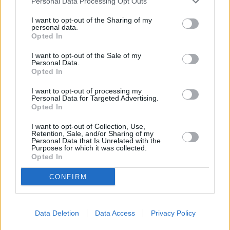
Personal Data Processing Opt Outs
I want to opt-out of the Sharing of my
personal data.
Προτείνει επίσης αναθεώρηση του άρθρου 79
Opted In
προκειμένου να υπάρξει ρητή αναφορά στο
I want to opt-out of the Sale of my
Σύνταγμα ότι:
Personal Data.
Opted In
-Ο προϋπολογισμός οφείλει να διασφαλίζει τη
I want to opt-out of processing my
Personal Data for Targeted Advertising.
βιώσιμη δημοσιονομική λειτουργία.
Opted In
I want to opt-out of Collection, Use,
Retention, Sale, and/or Sharing of my
Personal Data that Is Unrelated with the
Purposes for which it was collected.
Opted In
CONFIRM
Data Deletion
Data Access
Privacy Policy