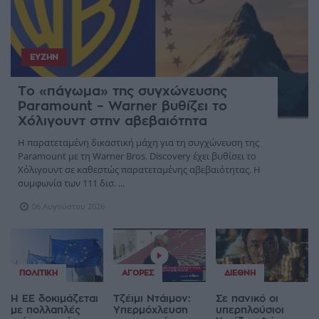
ΕΥΖΗΝ
Το «πάγωμα» της συγχώνευσης
Paramount – Warner βυθίζει το
Χόλιγουντ στην αβεβαιότητα
Η παρατεταμένη δικαστική μάχη για τη συγχώνευση της
Paramount με τη Warner Bros. Discovery έχει βυθίσει το
Χόλιγουντ σε καθεστώς παρατεταμένης αβεβαιότητας. Η
συμφωνία των 111 δισ. ...
06 Αυγούστου 2026
ΠΟΛΙΤΙΚΉ
ΑΓΟΡΈΣ
ΔΙΕΘΝΉ
Η ΕΕ δοκιμάζεται
Τζέιμι Ντάιμον:
Σε πανικό οι
με πολλαπλές
Υπερμόχλευση
υπερπλούσιοι