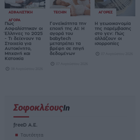
ΑΣΦΑΛΙΣΤΙΚΉ
TECHIN
ΑΓΟΡΈΣ
ΑΓΟΡΆ
Πώς
Γονεϊκότητα την
Η γεωοικονομία
Ασφαλίστηκαν οι
εποχή της AI: Η
της παρέμβασης
Έλληνες το 2025
αγορά του
στο γεν: Πώς
- Τι δείχνουν τα
babytech
αλλάζουν οι
Στοιχεία για
μετατρέπει τα
ισορροπίες
Αυτοκίνητο,
βρέφη σε πηγή
Μηχανή και
δεδομένων
07 Αυγούστου 2026
Κατοικία
07 Αυγούστου 2026
08 Αυγούστου 2026
freeD Α.Ε.