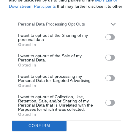
Downstream Participants
that may further disclose it to other
third parties.
Personal Data Processing Opt Outs
Το επόμενο διάστημα πρόκειται να εκδοθεί και
I want to opt-out of the Sharing of my
βούλευμα του αρμόδιου δικαστικού για τον Ηλία
personal data.
Opted In
Κασιδιάρη, με εισαγγελική πρόταση υπέρ της
αποφυλάκισης του.
I want to opt-out of the Sale of my
Personal Data.
Opted In
I want to opt-out of processing my
Personal Data for Targeted Advertising.
Opted In
I want to opt-out of Collection, Use,
Retention, Sale, and/or Sharing of my
Personal Data that Is Unrelated with the
Purposes for which it was collected.
Opted In
CONFIRM