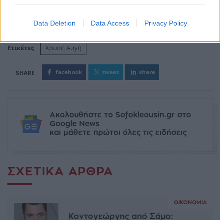
Data Deletion
Data Access
Privacy Policy
Ετικέτες
Χρυσή Αυγή
facebook
tweet
share
Ακολουθήστε το Sofokleousin.gr στο
Google News
και μάθετε πρώτοι όλες τις ειδήσεις
ΣΧΕΤΙΚΆ ΆΡΘΡΑ
ΟΙΚΟΝΟΜΊΑ
Κοντογεώργης από Σάμο: