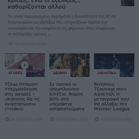
κρίσεις, ενώ οι εξελίξεις...
καθορίζονται αλλού
Το πόσο περιορισμένη παραμένει η δυνατότητά της ΕΕ να
διαμορφώνει τις εξελίξεις που επηρεάζουν άμεσα την
οικονομία και την ασφάλειά της φέρνουν στην επιφάνεια
οι πολλαπλές κρίσεις ...
06 Αυγούστου 2026
ΑΓΟΡΈΣ
ΔΙΕΘΝΉ
ΑΘΛΗΤΙΚΆ
Τζέιμι Ντάιμον:
Σε πανικό οι
Βινίσιους
Υπερμόχλευση
υπερπλούσιοι
Τζούνιορ στην
στις αγορές –
Κινέζοι: Φόρος
Άρσεναλ: Η
«Κάποιος θα τις
20% στα
μεταγραφή που
αναστατώσει»
υπεράκτια
θα αλλάξει την
(+video)
καταπιστεύματα
Premier League
06 Αυγούστου 2026
05 Αυγούστου 2026
05 Αυγούστου 2026