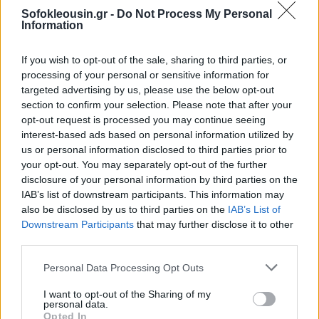
Sofokleousin.gr -
Do Not Process My Personal
Information
If you wish to opt-out of the sale, sharing to third parties, or
processing of your personal or sensitive information for
targeted advertising by us, please use the below opt-out
section to confirm your selection. Please note that after your
2. Από τη ΔΥΠΑ θα καταβληθούν:
opt-out request is processed you may continue seeing
interest-based ads based on personal information utilized by
19 εκατ. ευρώ σε 36.000 δικαιούχους για
us or personal information disclosed to third parties prior to
your opt-out. You may separately opt-out of the further
καταβολή επιδομάτων ανεργίας και λοιπών
disclosure of your personal information by third parties on the
επιδομάτων,
IAB’s list of downstream participants. This information may
also be disclosed by us to third parties on the
IAB’s List of
18 εκατ. ευρώ σε 19.000 δικαιούχους στο πλαίσιο
Downstream Participants
that may further disclose it to other
επιδοτούμενων προγραμμάτων απασχόλησης και
third parties.
700.000 ευρώ σε 1.000 μητέρες για επιδοτούμενη
Personal Data Processing Opt Outs
άδεια μητρότητας.
I want to opt-out of the Sharing of my
personal data.
Opted In