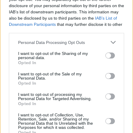
disclosure of your personal information by third parties on the
IAB’s list of downstream participants. This information may
also be disclosed by us to third parties on the
IAB’s List of
Downstream Participants
that may further disclose it to other
third parties.
Personal Data Processing Opt Outs
I want to opt-out of the Sharing of my
personal data.
Το Mega και ο Antenna διεκδικούν μέρος του
Opted In
πακέτου, που περιλαμβάνει κυρίως αγώνες Europa
I want to opt-out of the Sale of my
League.
Personal Data.
Opted In
Η
Nova
δεν μπήκε στον διαγωνισμό, έχοντας
I want to opt-out of processing my
Personal Data for Targeted Advertising.
ξεκαθαρίσει ότι όσον αφορά τις αθλητικές
Opted In
μεταδόσεις προτεραιότητά της είναι οι αγώνες
I want to opt-out of Collection, Use,
μπάσκετ της Euroleague.
Retention, Sale, and/or Sharing of my
Personal Data that Is Unrelated with the
Purposes for which it was collected.
Opted In