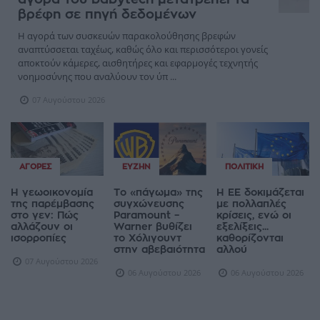
βρέφη σε πηγή δεδομένων
Η αγορά των συσκευών παρακολούθησης βρεφών
αναπτύσσεται ταχέως, καθώς όλο και περισσότεροι γονείς
αποκτούν κάμερες, αισθητήρες και εφαρμογές τεχνητής
νοημοσύνης που αναλύουν τον ύπ ...
07 Αυγούστου 2026
ΑΓΟΡΈΣ
ΕΥΖΗΝ
ΠΟΛΙΤΙΚΉ
Η γεωοικονομία
Το «πάγωμα» της
Η ΕΕ δοκιμάζεται
της παρέμβασης
συγχώνευσης
με πολλαπλές
στο γεν: Πώς
Paramount –
κρίσεις, ενώ οι
αλλάζουν οι
Warner βυθίζει
εξελίξεις...
ισορροπίες
το Χόλιγουντ
καθορίζονται
στην αβεβαιότητα
αλλού
07 Αυγούστου 2026
06 Αυγούστου 2026
06 Αυγούστου 2026