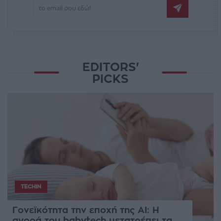
EDITORS'
PICKS
TECHIN
Γονεϊκότητα την εποχή της AI: Η
αγορά του babytech μετατρέπει τα