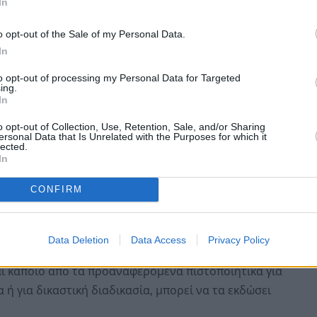
υμα στη θυρίδα πολίτη. Στην ειδοποίηση αναγράφονται
In
ραγματοποιήθηκε η αναζήτηση του πιστοποιητικού, ο
o opt-out of the Sale of my Personal Data.
ιρίζεται το θέμα.
In
to opt-out of processing my Personal Data for Targeted
ing.
In
o opt-out of Collection, Use, Retention, Sale, and/or Sharing
ersonal Data that Is Unrelated with the Purposes for which it
lected.
In
CONFIRM
Data Deletion
Data Access
Privacy Policy
αι κάποιο από τα προαναφερόμενα πιστοποιητικά για
 ή για δικαστική διαδικασία, μπορεί να τα εκδώσει