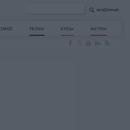
ΙΣΜΟΣ
TECHin
ΕΥΖην
AUTOin