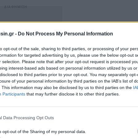
sin.gr -
Do Not Process My Personal Information
to opt-out of the sale, sharing to third parties, or processing of your per
formation for targeted advertising by us, please use the below opt-out s
r selection. Please note that after your opt-out request is processed y
eing interest-based ads based on personal information utilized by us or
disclosed to third parties prior to your opt-out. You may separately opt-
losure of your personal information by third parties on the IAB’s list of
. This information may also be disclosed by us to third parties on the
IA
ων πιστοποιητικών γέννησης και οικογενειακής
Participants
that may further disclose it to other third parties.
 χρόνο, με πλήρως αυτοματοποιημένο τρόπο μέσω του
ου
gov.gr,
αξιοποιώντας υποδομές που εγγυώνται την
α της διαδικασίας.
l Data Processing Opt Outs
άνει ειδοποίηση (push notification) στο ψηφιακό του
o opt-out of the Sharing of my personal data.