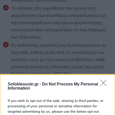
Οι αλλαγές στη νομοθεσία που έγιναν στη
φορολόγηση των ελευθέρων επαγγελματιών με
την επαναφορά των τεκμηρίων φορολόγησης,
που κατέστησαν «σταυρόλεξο» τη συμπλήρωση
των δηλώσεων.
Οι πολλαπλές εργασίες που διεκπεραιώνουν οι
λογιστές, καθώς εκτός από τις συναλλαγές των
πελατών τους με την εφορία υποβάλλουν κάθε
μήνα και ειδικά τις τελευταίες μέρες του μήνα,
δεκάδες έντυπα στην ΕΡΓΑΝΗ.
Sofokleousin.gr -
Do Not Process My Personal
Όλα αυτά συνθέτουν το σκηνικό όπως έχει
Information
διαμορφωθεί για την υποβολή των φορολογικών
If you wish to opt-out of the sale, sharing to third parties, or
δηλώσεων, λίγες μέρες πριν την
εκπνοή της
processing of your personal or sensitive information for
κανονικής προθεσμίας της 26ης Ιουλίου.
targeted advertising by us, please use the below opt-out