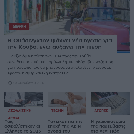
ΔΙΕΘΝΉ
Η Ουάσινγκτον ψάχνει νέα ηγεσία για
την Κούβα, ενώ αυξάνει την πίεση
Η αυξανόμενη πίεση των ΗΠΑ προς την Κούβα
συνοδεύεται από μια παράλληλη, πιο αθόρυβη αναζήτηση
για πρόσωπο που θα μπορούσε να αναλάβει την εξουσία,
εφόσον η αμερικανική εκστρατεία ...
08 Αυγούστου 2026
ΑΣΦΑΛΙΣΤΙΚΉ
TECHIN
ΑΓΟΡΈΣ
ΑΓΟΡΆ
Πώς
Γονεϊκότητα την
Η γεωοικονομία
ασφαλίστηκαν οι
εποχή της AI: Η
της παρέμβασης
Έλληνες το 2025-
αγορά του
στο γεν: Πώς