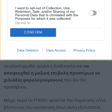
I want to opt-out of Collection, Use,
Retention, Sale, and/or Sharing of my
Personal Data that Is Unrelated with the
Purposes for which it was collected.
Opted In
CONFIRM
Data Deletion
Data Access
Privacy Policy
Οι λογιστές – φοροτεχνικοί, αλλά και όλοι οι φορείς
των επαγγελματιών ζητούν παράταση προκειμένου
να ολοκληρωθεί ομαλά η διαδικασία και
να
αποφευχθεί η μαζική επιβολή προστίμων σε
χιλιάδες φορολογούμενους
που δεν θα
προλάβουν.
Μέχρι τώρα το ΥΠΕΘΟ αρνείται την παράταση, αλλά
βλέποντας την κατάσταση όπως αυτή εξελίσσεται,