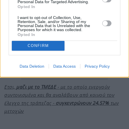
Personal Data for Targeted Advertising.
Opted In
I want to opt-out of Collection, Use,
Retention, Sale, and/or Sharing of my
Personal Data that Is Unrelated with the
Purposes for which it was collected.
Opted In
CONFIRM
Data Deletion
Data Access
Privacy Policy
Ετσι,
μαζι με το ΤΜΕΔΕ
- με το οποίο ενεργούν
συντονισμένα και θα αναλάβουν από κοινού τον
έλεγχο της τράπεζας -
συγκεντρώνουν 24,57%
των
μετοχών