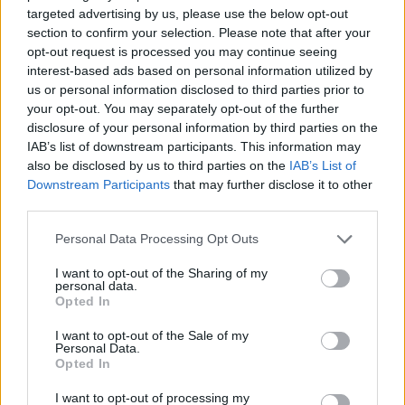
Rinoa
(Ellingkton-Es Gini Investments)
πήρε το
targeted advertising by us, please use the below opt-out
section to confirm your selection. Please note that after your
10,07%,
που
αντιστοιχεί σε συμμετοχή 9,87%
επί
opt-out request is processed you may continue seeing
του νέου αριθμού μετοχών μετά την ΑΜΚ.
interest-based ads based on personal information utilized by
us or personal information disclosed to third parties prior to
your opt-out. You may separately opt-out of the further
disclosure of your personal information by third parties on the
IAB’s list of downstream participants. This information may
also be disclosed by us to third parties on the
IAB’s List of
Downstream Participants
that may further disclose it to other
third parties.
Personal Data Processing Opt Outs
I want to opt-out of the Sharing of my
personal data.
Opted In
I want to opt-out of the Sale of my
Personal Data.
Opted In
I want to opt-out of processing my