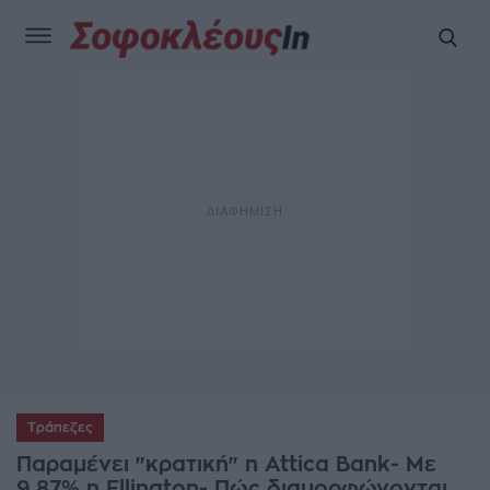
Τράπεζες
Παραμένει "κρατική" η Attica Bank- Με
9,87% η Ellington- Πώς διαμορφώνονται