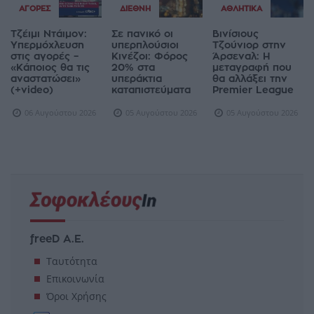
ΑΓΟΡΈΣ
ΔΙΕΘΝΉ
ΑΘΛΗΤΙΚΆ
Τζέιμι Ντάιμον:
Σε πανικό οι
Βινίσιους
Υπερμόχλευση
υπερπλούσιοι
Τζούνιορ στην
στις αγορές –
Κινέζοι: Φόρος
Άρσεναλ: Η
«Κάποιος θα τις
20% στα
μεταγραφή που
αναστατώσει»
υπεράκτια
θα αλλάξει την
(+video)
καταπιστεύματα
Premier League
06 Αυγούστου 2026
05 Αυγούστου 2026
05 Αυγούστου 2026
freeD Α.Ε.
Ταυτότητα
Επικοινωνία
Όροι Χρήσης