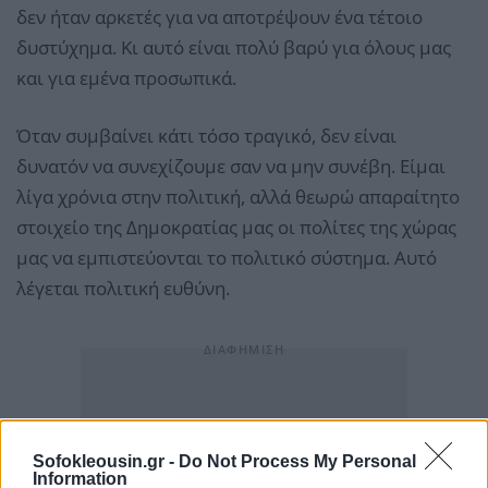
δεν ήταν αρκετές για να αποτρέψουν ένα τέτοιο
δυστύχημα. Κι αυτό είναι πολύ βαρύ για όλους μας
και για εμένα προσωπικά.
Όταν συμβαίνει κάτι τόσο τραγικό, δεν είναι
δυνατόν να συνεχίζουμε σαν να μην συνέβη. Είμαι
λίγα χρόνια στην πολιτική, αλλά θεωρώ απαραίτητο
στοιχείο της Δημοκρατίας μας οι πολίτες της χώρας
μας να εμπιστεύονται το πολιτικό σύστημα. Αυτό
λέγεται πολιτική ευθύνη.
Sofokleousin.gr -
Do Not Process My Personal
Information