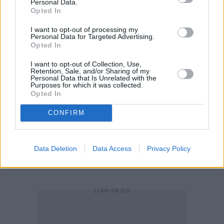
Personal Data.
Opted In
Γι’ αυτό το λόγο, δηλώνω την παραίτησή μου από τη
I want to opt-out of processing my
θέση του Υπουργού Υποδομών και Μεταφορών. Είναι
Personal Data for Targeted Advertising.
Opted In
αυτό που νιώθω καθήκον μου να πράξω ως ελάχιστη
I want to opt-out of Collection, Use,
ένδειξη σεβασμού στη μνήμη των ανθρώπων που
Retention, Sale, and/or Sharing of my
Personal Data that Is Unrelated with the
έφυγαν τόσο άδικα και αναλαμβάνοντας την ευθύνη
Purposes for which it was collected.
για τα διαχρονικά λάθη του ελληνικού κράτους και
Opted In
του πολιτικού συστήματος.
CONFIRM
Μέσα από την καρδιά μου, εκφράζω για άλλη μια
φορά την οδύνη μου και τη συμπαράστασή μου στις
Data Deletion
Data Access
Privacy Policy
οικογένειες των θυμάτων»