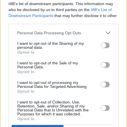
IAB’s list of downstream participants. This information may
μέχρι και το 2011 και έχουν παραγραφεί είναι
also be disclosed by us to third parties on the
IAB’s List of
23,45 δισ. ευρώ,
ενώ οι οφειλές στις οποίες το
Downstream Participants
that may further disclose it to other
ΚΕΑΟ μπορεί να ρίξει το βάρος με αναγκαστικά
third parties.
μέτρα είναι ένα ποσό ύψους
15,33 δισ. ευρώ
, που
Personal Data Processing Opt Outs
αναλογεί στο 39,5% των συνολικών χρεών.
I want to opt-out of the Sharing of my
personal data.
Ωστόσο και από τα «εισπράξιμα» χρέη, ένα μεγάλο
Opted In
μέρος αυτών, είναι αδύνατο να εισπραχθεί, καθώς
I want to opt-out of the Sale of my
προέρχεται από μεγαλο-οφειλέτες, αλλά και
από
Personal Data.
Opted In
επιτήδειους, οι οποίοι «φέσωσαν» τον ΕΦΚΑ
, αλλά
I want to opt-out of processing my
έχουν κατοχυρωθεί πίσω από νομικά κόλπα, και
Personal Data for Targeted Advertising.
αποφεύγουν κατασχέσεις και άλλα αναγκαστικά
Opted In
μέτρα.
I want to opt-out of Collection, Use,
Retention, Sale, and/or Sharing of my
Personal Data that Is Unrelated with the
Purposes for which it was collected.
Opted In