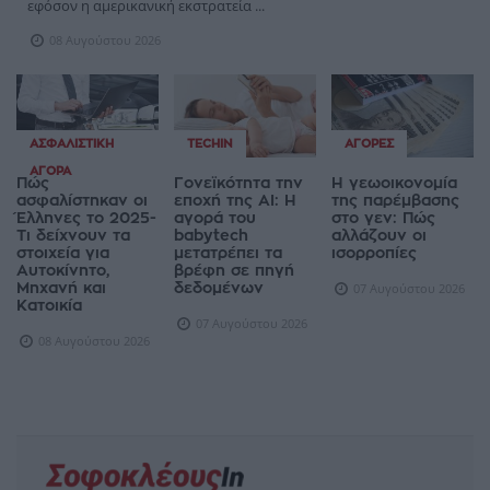
εφόσον η αμερικανική εκστρατεία ...
08 Αυγούστου 2026
ΑΣΦΑΛΙΣΤΙΚΉ
TECHIN
ΑΓΟΡΈΣ
ΑΓΟΡΆ
Πώς
Γονεϊκότητα την
Η γεωοικονομία
ασφαλίστηκαν οι
εποχή της AI: Η
της παρέμβασης
Έλληνες το 2025-
αγορά του
στο γεν: Πώς
Τι δείχνουν τα
babytech
αλλάζουν οι
στοιχεία για
μετατρέπει τα
ισορροπίες
Αυτοκίνητο,
βρέφη σε πηγή
Μηχανή και
δεδομένων
07 Αυγούστου 2026
Κατοικία
07 Αυγούστου 2026
08 Αυγούστου 2026