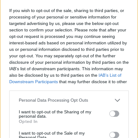
If you wish to opt-out of the sale, sharing to third parties, or
processing of your personal or sensitive information for
targeted advertising by us, please use the below opt-out
section to confirm your selection. Please note that after your
opt-out request is processed you may continue seeing
interest-based ads based on personal information utilized by
us or personal information disclosed to third parties prior to
your opt-out. You may separately opt-out of the further
disclosure of your personal information by third parties on the
IAB’s list of downstream participants. This information may
also be disclosed by us to third parties on the
IAB’s List of
Downstream Participants
that may further disclose it to other
third parties.
Personal Data Processing Opt Outs
I want to opt-out of the Sharing of my
Ο Νίκος Παππάς είπε ακόμα ότι η κυβέρνηση
personal data.
Opted In
Μητσοτάκη κάνει μία προσπάθεια να θολώσει τα τα
νερά. Και ότι δεν την απαλλάσσει από τις ευθύνες της
I want to opt-out of the Sale of my
Personal Data.