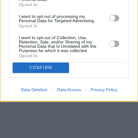
το γεγονός ότι ο ΣΥΡΙΖΑ είχε εγκαίρως -και εντός
Opted In
κοινοβουλίου- εγείρει τα ζητήματα με τη δικογραφία
I want to opt-out of processing my
και συγκεκριμένα με την εισαγγελική διάταξη που
Personal Data for Targeted Advertising.
Opted In
μιλάει για τις ευθύνες Τριαντόπουλου. «Εμείς κάναμε
αυτό που οφείλαμε. Ήμασταν κάθε μέρα
I want to opt-out of Collection, Use,
Retention, Sale, and/or Sharing of my
ενημερωμένοι με τους αρμόδιους βουλευτές μας και
Personal Data that Is Unrelated with the
Purposes for which it was collected.
μιλήσαμε πάρα πολύ νωρίς για την προανακριτική
Opted In
επιτροπή. Εσείς απείχατε από αυτή τη συζήτηση. Και
CONFIRM
πότε ξυπνήσατε; Όταν βγήκε ο κόσμος στους
δρόμους», κατέληξε.
Data Deletion
Data Access
Privacy Policy