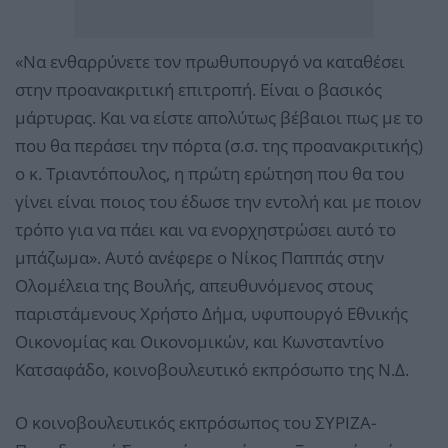
«Να ενθαρρύνετε τον πρωθυπουργό να καταθέσει
στην προανακριτική επιτροπή. Είναι ο βασικός
μάρτυρας. Και να είστε απολύτως βέβαιοι πως με το
που θα περάσει την πόρτα (σ.σ. της προανακριτικής)
ο κ. Τριαντόπουλος, η πρώτη ερώτηση που θα του
γίνει είναι ποιος του έδωσε την εντολή και με ποιον
τρόπο για να πάει και να ενορχηστρώσει αυτό το
μπάζωμα». Αυτό ανέφερε ο Νίκος Παππάς στην
Ολομέλεια της Βουλής, απευθυνόμενος στους
παριστάμενους Χρήστο Δήμα, υφυπουργό Εθνικής
Οικονομίας και Οικονομικών, και Κωνσταντίνο
Κατσαφάδο, κοινοβουλευτικό εκπρόσωπο της Ν.Δ.
Ο κοινοβουλευτικός εκπρόσωπος του ΣΥΡΙΖΑ-