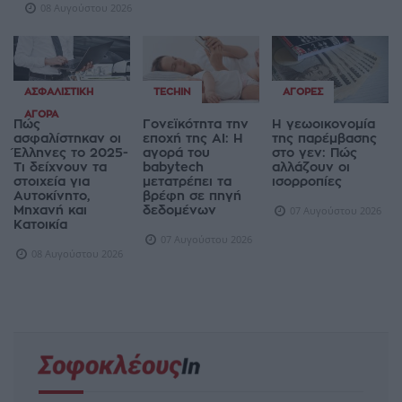
08 Αυγούστου 2026
ΑΣΦΑΛΙΣΤΙΚΉ
TECHIN
ΑΓΟΡΈΣ
ΑΓΟΡΆ
Πώς
Γονεϊκότητα την
Η γεωοικονομία
ασφαλίστηκαν οι
εποχή της AI: Η
της παρέμβασης
Έλληνες το 2025-
αγορά του
στο γεν: Πώς
Τι δείχνουν τα
babytech
αλλάζουν οι
στοιχεία για
μετατρέπει τα
ισορροπίες
Αυτοκίνητο,
βρέφη σε πηγή
Μηχανή και
δεδομένων
07 Αυγούστου 2026
Κατοικία
07 Αυγούστου 2026
08 Αυγούστου 2026