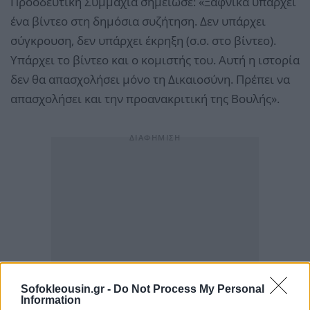
Προοδευτική Συμμαχία σημείωσε: «Ξαφνικά υπάρχει
ένα βίντεο στη δημόσια συζήτηση. Δεν υπάρχει
σύγκρουση, δεν υπάρχει έκρηξη (σ.σ. στο βίντεο).
Υπάρχει το βίντεο και ο κομιστής του. Αυτή η ιστορία
δεν θα απασχολήσει μόνο τη Δικαιοσύνη. Πρέπει να
απασχολήσει και την προανακριτική της Βουλής».
Sofokleousin.gr -
Do Not Process My Personal
Information