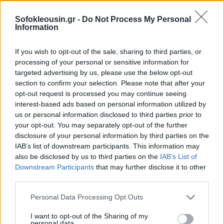
9,9 δισ. ευρώ, κινητοποιώντας συνολικούς πόρους
ύψους 12,8 δισ. ευρώ.
Τα κατασκευαστικά έργα που
Sofokleousin.gr -
Do Not Process My Personal
Information
θα στηριχθούν με επιχορηγήσεις από το ΤΑΑ
αφορούν κυρίως τους πυλώνες της Πράσινης
If you wish to opt-out of the sale, sharing to third parties, or
Μετάβασης (6,3 δισ. ευρώ) και των Ιδιωτικών
processing of your personal or sensitive information for
Επενδύσεων.
targeted advertising by us, please use the below opt-out
section to confirm your selection. Please note that after your
opt-out request is processed you may continue seeing
interest-based ads based on personal information utilized by
us or personal information disclosed to third parties prior to
your opt-out. You may separately opt-out of the further
disclosure of your personal information by third parties on the
IAB’s list of downstream participants. This information may
also be disclosed by us to third parties on the
IAB’s List of
Downstream Participants
that may further disclose it to other
third parties.
Personal Data Processing Opt Outs
I want to opt-out of the Sharing of my
personal data.