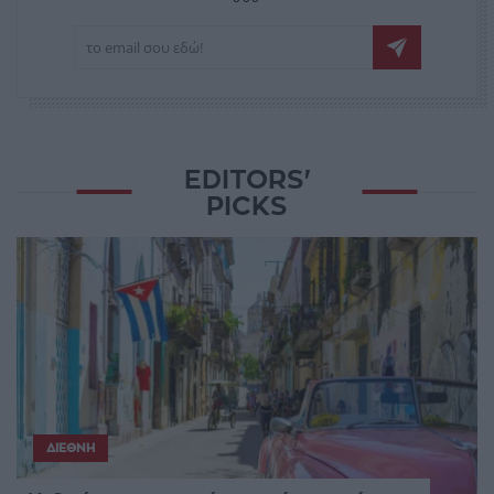
EDITORS'
PICKS
ΔΙΕΘΝΉ