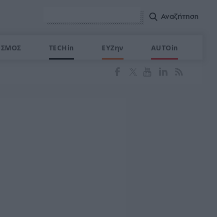
ΙΣΜΟΣ
TECHin
ΕΥΖην
AUTOin