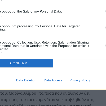
In
ρονιές ήταν το 2017 και το 2019, με εισπράξεις 1,38
o opt-out of the Sale of my Personal Data.
In
to opt-out of processing my Personal Data for Targeted
ing.
In
o opt-out of Collection, Use, Retention, Sale, and/or Sharing
ersonal Data that Is Unrelated with the Purposes for which it
lected.
In
CONFIRM
Data Deletion
Data Access
Privacy Policy
ελάχιστα ποσά. Μάλιστα, για δύο από τις συναλλαγές
του, Μαρίνα Αλίμου), τα ποσά που αναλογούν δεν
κατάρτισής του και αναμενόταν να καταβληθούν στις
τους. Δηλαδή, ως τα μέσα
Νοεμβρίου, η ταμειακά