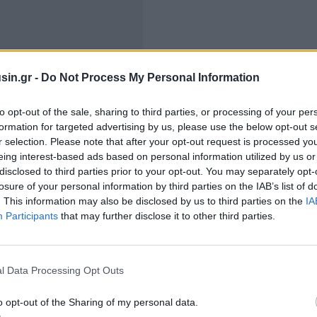
sin.gr -
Do Not Process My Personal Information
ία για τις αποτιμήσεις των περιουσιακών στοιχείων
 κυβέρνησης για την ολοκλήρωση μεγάλων συναλλαγών
to opt-out of the sale, sharing to third parties, or processing of your per
 πρόγραμμα ιδιωτικοποιήσεων «πάγωσε» εντελώς,
formation for targeted advertising by us, please use the below opt-out s
αξη 300 εκατ. ευρώ από την πρώτη δόση για το
r selection. Please note that after your opt-out request is processed y
ηκε στο 2021
, καθώς αποδείχθηκε ότι ήταν φρούδες οι
eing interest-based ads based on personal information utilized by us or
disclosed to third parties prior to your opt-out. You may separately opt-
ια «μπουλντόζες σε λίγες εβδομάδες».
losure of your personal information by third parties on the IAB’s list of
. This information may also be disclosed by us to third parties on the
IA
ματος ιδιωτικοποιήσεων, όπως καταγράφεται στο νέο
Participants
that may further disclose it to other third parties.
φετινές εισπράξεις εκτιμάται ότι θα ανέλθουν
τη χειρότερη επίδοση από τότε που ιδρύθηκε το Ταμείο
μοσίου (ΤΑΙΠΕΔ), το 2011. Σύμφωνα με τα στοιχεία που
l Data Processing Opt Outs
 προϋπολογισμού, ακόμη και το 2015, με όλη την
o opt-out of the Sharing of my personal data.
σε στην οικονομία, είχαν εισπραχθεί 289,2 εκατ. ευρώ