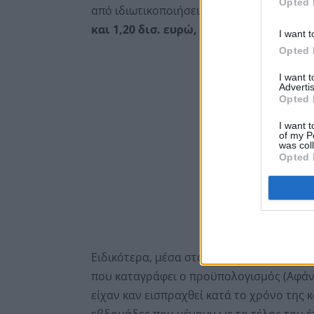
Opted 
από ιδιωτικοποιήσεις. Οι
δύο καλύτερες χ
και 1,20 δισ. ευρώ, αντίστοιχα
.
I want t
Opted 
I want 
Advertis
Opted 
I want t
of my P
was col
Opted 
Ειδικότερα, μέσα στο 2020 εισπράχθηκαν 
που καταγράφει ο προϋπολογισμός (Αφάν
είχαν καν εισπραχθεί κατά το χρόνο της 
εβδομάδες που μένουν ως το τέλος του έ