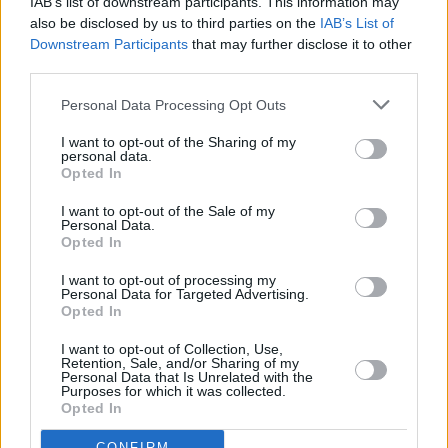
IAB’s list of downstream participants. This information may
also be disclosed by us to third parties on the
IAB’s List of
Downstream Participants
that may further disclose it to other
third parties.
Personal Data Processing Opt Outs
I want to opt-out of the Sharing of my
personal data.
Opted In
I want to opt-out of the Sale of my
Personal Data.
Opted In
I want to opt-out of processing my
Personal Data for Targeted Advertising.
Opted In
Μία ώρα μετά
το χτύπημα από τον αστεροειδή,
I want to opt-out of Collection, Use,
εκτιμάται ότι το τσουνάμι είχε πια εξαπλωθεί έξω
Retention, Sale, and/or Sharing of my
Personal Data that Is Unrelated with the
από τον Κόλπο του Μεξικού προς τον Βόρειο
Purposes for which it was collected.
Ατλαντικό.
Opted In
CONFIRM