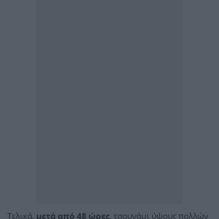
Τελικά,
μετά από 48 ώρες
, τσουνάμι ύψους πολλών