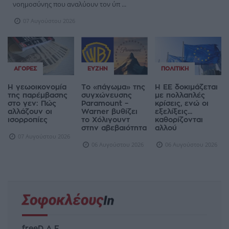
νοημοσύνης που αναλύουν τον ύπ ...
07 Αυγούστου 2026
ΑΓΟΡΈΣ
ΕΥΖΗΝ
ΠΟΛΙΤΙΚΉ
Η γεωοικονομία
Το «πάγωμα» της
Η ΕΕ δοκιμάζεται
της παρέμβασης
συγχώνευσης
με πολλαπλές
στο γεν: Πώς
Paramount –
κρίσεις, ενώ οι
αλλάζουν οι
Warner βυθίζει
εξελίξεις...
ισορροπίες
το Χόλιγουντ
καθορίζονται
στην αβεβαιότητα
αλλού
07 Αυγούστου 2026
06 Αυγούστου 2026
06 Αυγούστου 2026
freeD Α.Ε.