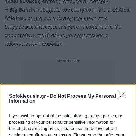
19:00 Εθνικός Κήπος
(Τοποθεσία «Αστέρι»)
Η
Big Band
υποδέχεται τον ερμηνευτή της τζαζ
Alex
Affolter,
σε μια συναυλία αφιερωμένη στις
διαχρονικές επιτυχίες της χρυσής εποχής της. Θα
ακουστούν, μεταξύ άλλων, ενορχηστρώσεις
πασίγνωστων μελωδιών.
Sofokleousin.gr -
Do Not Process My Personal
Information
If you wish to opt-out of the sale, sharing to third parties, or
processing of your personal or sensitive information for
targeted advertising by us, please use the below opt-out
section to confirm your selection. Please note that after your