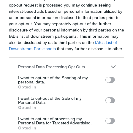
opt-out request is processed you may continue seeing
interest-based ads based on personal information utilized by
us or personal information disclosed to third parties prior to
your opt-out. You may separately opt-out of the further
disclosure of your personal information by third parties on the
IAB’s list of downstream participants. This information may
also be disclosed by us to third parties on the
IAB’s List of
Downstream Participants
that may further disclose it to other
third parties.
Personal Data Processing Opt Outs
I want to opt-out of the Sharing of my
personal data.
Opted In
I want to opt-out of the Sale of my
Personal Data.
Opted In
20:00 Εθνικός Κήπος
(Τοποθεσία «Αστέρι»)
Το Εργαστήρι Ελληνικής Μουσικής Δήμου Αθηναίων
I want to opt-out of processing my
Personal Data for Targeted Advertising.
σε μια καλοκαιρινή βραδιά γεμάτη αγαπημένες
Opted In