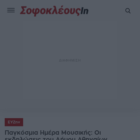
ΕΥΖην
Παγκόσμια Ημέρα Μουσικής: Οι
εκδηλώσεις του Δήμου Αθηναίων