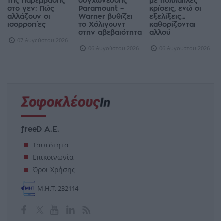
της παρέμβασης
συγχώνευσης
με πολλαπλές
στο γεν: Πώς
Paramount –
κρίσεις, ενώ οι
αλλάζουν οι
Warner βυθίζει
εξελίξεις...
ισορροπίες
το Χόλιγουντ
καθορίζονται
στην αβεβαιότητα
αλλού
07 Αυγούστου 2026
06 Αυγούστου 2026
06 Αυγούστου 2026
freeD Α.Ε.
Ταυτότητα
Επικοινωνία
Όροι Χρήσης
Μ.Η.Τ. 232114