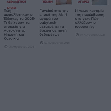
ΑΣΦΑΛΙΣΤΙΚΉ
TECHIN
ΑΓΟΡΈΣ
ΑΓΟΡΆ
Πώς
Γονεϊκότητα την
Η γεωοικονομία
ασφαλίστηκαν οι
εποχή της AI: Η
της παρέμβασης
Έλληνες το 2025-
αγορά του
στο γεν: Πώς
Τι δείχνουν τα
babytech
αλλάζουν οι
στοιχεία για
μετατρέπει τα
ισορροπίες
Αυτοκίνητο,
βρέφη σε πηγή
Μηχανή και
δεδομένων
07 Αυγούστου 2026
Κατοικία
07 Αυγούστου 2026
08 Αυγούστου 2026