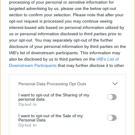
processing of your personal or sensitive information for
targeted advertising by us, please use the below opt-out
section to confirm your selection. Please note that after your
opt-out request is processed you may continue seeing
interest-based ads based on personal information utilized by
us or personal information disclosed to third parties prior to
your opt-out. You may separately opt-out of the further
disclosure of your personal information by third parties on the
IAB’s list of downstream participants. This information may
also be disclosed by us to third parties on the
IAB’s List of
Downstream Participants
that may further disclose it to other
third parties.
Επιπλέον, στο ευρύτερο επίπεδο ανάπτυξης των
Personal Data Processing Opt Outs
δραστηριοτήτων της, η Optima bank γνωστοποίησε
I want to opt-out of the Sharing of my
ότι ήδη επεξεργάζεται την ίδρυση μίας ακόμα
personal data.
θυγατρικής, της Optima leasing. Με τη λειτουργία της
Opted In
Optima leasing η τράπεζα θα διευρύνει ακόμα
I want to opt-out of the Sale of my
Personal Data.
περισσότερο τις λύσεις χρηματοδότησης για
Opted In
επιχειρήσεις, καλύπτοντας κάθε επιχειρηματικό