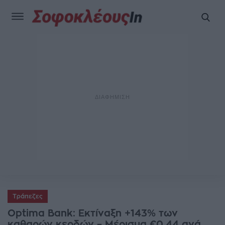
Τράπεζες
Οptima Bank: Εκτίναξη +143% των
καθαρών κερδών – Μέρισμα €0,44 ανά