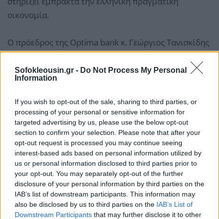
στηρίξει έμπρακτα την ελληνική πραγματική
οικονομία.
Ο πρόεδρος της Optima bank κ. Γεώργιος Τανισκίδης
σημείωσε με αφορμή την ανακοίνωση των
οικονομικών αποτελεσμάτων: "Η Optima bank
Sofokleousin.gr -
Do Not Process My Personal
Information
συνεχίζει την συναρπαστική της πορεία,
αναδεικνύοντας το 2023 ως την καλύτερη μέχρι
If you wish to opt-out of the sale, sharing to third parties, or
σήμερα χρονιά στην ιστορία μας. Και η φετινή
processing of your personal or sensitive information for
targeted advertising by us, please use the below opt-out
επιτυχία δεν είναι απλώς αριθμητικά στοιχεία, αλλά
section to confirm your selection. Please note that after your
το αποτέλεσμα της προσήλωσης στον στόχο για την
opt-out request is processed you may continue seeing
παροχή της βέλτιστης τραπεζικής εμπειρίας στους
interest-based ads based on personal information utilized by
us or personal information disclosed to third parties prior to
πελάτες μας. Η Optima bank δεν είναι απλά μια
your opt-out. You may separately opt-out of the further
τράπεζα. Είναι μία άλλη τράπεζα. Συνεχίζουμε
disclosure of your personal information by third parties on the
δυναμικά με την ίδια αποφασιστικότητα που
IAB’s list of downstream participants. This information may
also be disclosed by us to third parties on the
IAB’s List of
ξεκινήσαμε, ώστε να αποτελούμε τράπεζα αναφοράς
Downstream Participants
that may further disclose it to other