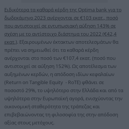
Ειδικότερα τα καθαρά κέρδη της Optima bank για το
δωδεκάμηνο 2023 ανέρχονται σε €103 εκατ., ποσό
που αντιστοιχεί σε εντυπωσιακή αύξηση 143% σε
σχέση με το αντίστοιχο διάστημα του 2022 (€42,4
εκατ.)
. Εξαιρουμένων έκτακτων αποτελεσμάτων θα
πρέπει να σημειωθεί ότι τα καθαρά κέρδη
ανέρχονται στο ποσό των €107,4 εκατ. (ποσό που
αντιστοιχεί σε αύξηση 152%). Ως αποτέλεσμα των
αυξημένων κερδών, η απόδοση ιδίων κεφαλαίων
(Return on Tangible Equity - RoTE) φθάνει σε
ποσοστό 29%, το υψηλότερο στην Ελλάδα και από τα
υψηλότερα στην Ευρωπαϊκή αγορά, ενισχύοντας την
οικονομική σταθερότητα της τράπεζας και
επιβεβαιώνοντας τη φιλοσοφία της στην απόδοση
αξίας στους μετόχους.