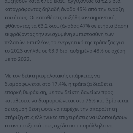
αυξηθούν κατά €765 εκατ., αγγίζοντας τα €2,5 δισ.,
καταγράφοντας δηλαδή άνοδο 45% από την έναρξη
του έτους. Οι καταθέσεις αυξήθηκαν σημαντικά,
φθάνοντας τα €3,2 δισ., (άνοδος 47% σε ετήσια βάση)
εκφράζοντας την ενισχυμένη εμπιστοσύνη των
πελατών. Επιπλέον, το ενεργητικό της τράπεζας για
το 2023 ανήλθε σε €3,9 δισ. αυξημένο 48% σε σχέση
με το 2022.
Με τον δείκτη κεφαλαιακής επάρκειας να
διαμορφώνεται στο 17,4%, η τράπεζα διαθέτει
επαρκή θωράκιση, με τον δείκτη δανείων προς
καταθέσεις να διαμορφώνεται στο 76% και βρίσκεται
σε ισχυρή θέση ώστε να παρέχει την απαραίτητη
στήριξη στις ελληνικές επιχειρήσεις να υλοποιήσουν
τα αναπτυξιακά τους σχέδια και παράλληλα να