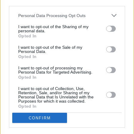
για ολόκληρο τον κλάδο. Είναι δέσμευση και
third parties.
υποχρέωσή μας προς τους πελάτες, τους
Personal Data Processing Opt Outs
εργαζομένους και τους μετόχους μας."
I want to opt-out of the Sharing of my
personal data.
Ο CEO της Optima bank κ. Δημήτρης Κυπαρίσσης
Opted In
δήλωσε σχετικά: "Με ιδιαίτερη ικανοποίηση
I want to opt-out of the Sale of my
ανακοινώνουμε τα οικονομικά αποτελέσματα της
Personal Data.
Opted In
τράπεζάς μας για το 2023. Είμαστε υπερήφανοι για
την εμπειρία που παρέχουμε στους πελάτες μας, η
I want to opt-out of processing my
Personal Data for Targeted Advertising.
οποία βασίζεται στην ποιότητα εξυπηρέτησης, στην
Opted In
ευελιξία και την καινοτομία, στοιχεία που μας
I want to opt-out of Collection, Use,
οδήγησαν στα σημερινά εντυπωσιακά αποτελέσματα.
Retention, Sale, and/or Sharing of my
Personal Data that Is Unrelated with the
Η επιτυχία μας είναι απόρροια σκληρής δουλειάς
Purposes for which it was collected.
Opted In
όλων των ανθρώπων της τράπεζάς μας και τους
ευχαριστώ θερμά για αυτό. Υποσχόμαστε ότι θα
CONFIRM
συνεχίσουμε με το ίδιο πάθος, τον επαγγελματισμό