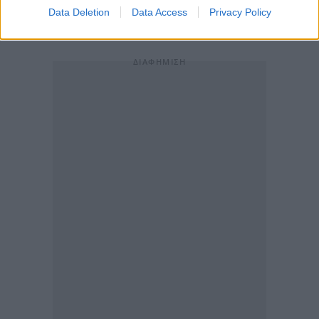
και την αποτελεσματικότητα που διακρίνει την
Data Deletion
Data Access
Privacy Policy
Optima bank."