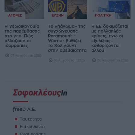
ΑΓΟΡΈΣ
ΕΥΖΗΝ
ΠΟΛΙΤΙΚΉ
Η γεωοικονομία
Το «πάγωμα» της
Η ΕΕ δοκιμάζεται
της παρέμβασης
συγχώνευσης
με πολλαπλές
στο γεν: Πώς
Paramount –
κρίσεις, ενώ οι
αλλάζουν οι
Warner βυθίζει
εξελίξεις...
ισορροπίες
το Χόλιγουντ
καθορίζονται
στην αβεβαιότητα
αλλού
07 Αυγούστου 2026
06 Αυγούστου 2026
06 Αυγούστου 2026
freeD Α.Ε.
Ταυτότητα
Επικοινωνία
Όροι Χρήσης