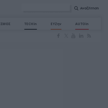
ΙΣΜΟΣ
TECHin
ΕΥΖην
AUTOin