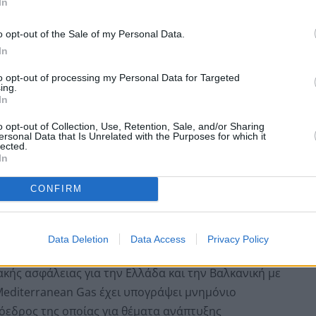
In
o opt-out of the Sale of my Personal Data.
In
to opt-out of processing my Personal Data for Targeted
ing.
In
γοί Περιβάλλοντος και Ενέργειας Νίκος Ταγαράς και
 τόνισε ότι η Ελλάδα επιδιώκει να καταστεί
o opt-out of Collection, Use, Retention, Sale, and/or Sharing
ersonal Data that Is Unrelated with the Purposes for which it
ιοχή με τον αγωγό ΤΑΡ, τους κάθετους άξονες και τις
lected.
In
 όπως το έργο του Βόλου.
CONFIRM
 Mediterranean Gas, Βασίλης Πετκίδης ανέφερε ότι
ριβαλοντικές μελέτες προκειμένου να ακολουθήσει η
έργου ως τις αρχές του 2024. Σημείωσε ακόμη ότι
Data Deletion
Data Access
Privacy Policy
 θέσεις για την εγκατάσταση της μονάδας η οποία όπως
ακής ασφάλειας για την Ελλάδα και την Βαλκανική με
editerranean Gas έχει υπογράψει μνημόνιο
ρόεδρος της οποίας για θέματα ανάπτυξης