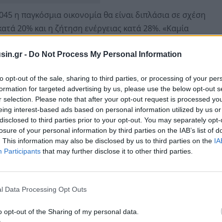
045 η παγκόσμια οικονομία θα είναι διπλάσια σε σχέση
κατά 20% και η ζήτηση ενέργειας κατά 28%. «Καμία
να καλύψει την αύξηση της ζήτησης. Χρειάζονται όλες
ε πως το 2045 το πετρέλαιο και το φυσικό αέριο θα
sin.gr -
Do Not Process My Personal Information
 50% της κατανάλωσης. Ωστόσο οι επενδύσεις στον
to opt-out of the sale, sharing to third parties, or processing of your per
νται όπως είπε ο κ. Barkindo από αρκετές πλευρές
formation for targeted advertising by us, please use the below opt-out s
άβασης και της αντιμετώπισης της κλιματικής αλλαγής.
r selection. Please note that after your opt-out request is processed y
eing interest-based ads based on personal information utilized by us or
ή συνεισφορά της Ελλάδας και του συγκεκριμένου
disclosed to third parties prior to your opt-out. You may separately opt-
losure of your personal information by third parties on the IAB’s list of
. This information may also be disclosed by us to third parties on the
IA
Participants
that may further disclose it to other third parties.
l Data Processing Opt Outs
o opt-out of the Sharing of my personal data.