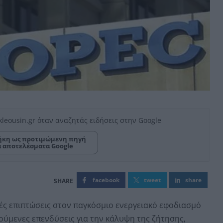
kleousin.gr όταν αναζητάς ειδήσεις στην Google
κη ως προτιμώμενη πηγή
α αποτελέσματα Google
facebook
tweet
share
ές επιπτώσεις στον παγκόσμιο ενεργειακό εφοδιασμό
ύμενες επενδύσεις για την κάλυψη της ζήτησης,