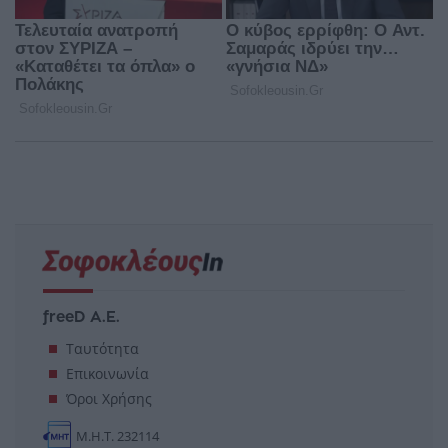
freeD Α.Ε.
Ταυτότητα
Επικοινωνία
Όροι Χρήσης
Μ.Η.Τ. 232114