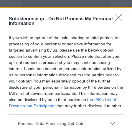
Sofokleousin.gr -
Do Not Process My Personal
Information
If you wish to opt-out of the sale, sharing to third parties, or
processing of your personal or sensitive information for
targeted advertising by us, please use the below opt-out
section to confirm your selection. Please note that after your
opt-out request is processed you may continue seeing
interest-based ads based on personal information utilized by
us or personal information disclosed to third parties prior to
your opt-out. You may separately opt-out of the further
Η πρώτη κατοικία των οφειλετών τίθεται εκτός
disclosure of your personal information by third parties on the
της λίστας των πλειστηριασμών
, εφόσον, η αξία
IAB’s list of downstream participants. This information may
της οποίας βρίσκεται κοντά στα όρια της απαλλαγής
also be disclosed by us to third parties on the
IAB’s List of
Downstream Participants
that may further disclose it to other
από το φόρο μεταβίβασης, για την απόκτηση πρώτης
third parties.
κατοικίας.
Personal Data Processing Opt Outs
Παράδειγμα, για
ζευγάρι χωρίς παιδιά
το όριο