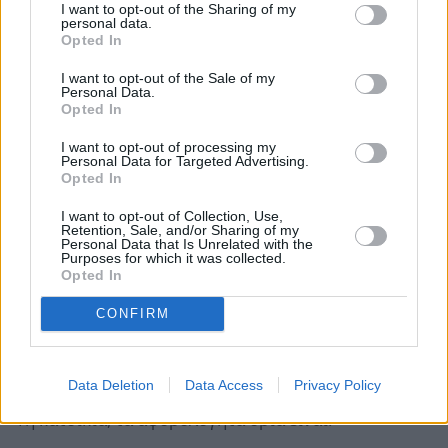
I want to opt-out of the Sharing of my
personal data.
είναι 250.000 ευρώ, ενώ για ζευγάρι με δύο παιδιά,
Opted In
το όριο της "προστασίας" είναι 300.000 ευρώ.
I want to opt-out of the Sale of my
Αναλυτικότερα τα όρια απαλλαγής από τον ΦΜΑ
Personal Data.
είναι:
Opted In
I want to opt-out of processing my
Personal Data for Targeted Advertising.
Άγαμος 200.000 ευρώ
Opted In
Έγγαμος 250.000 ευρώ
I want to opt-out of Collection, Use,
Έγγαμος ΑΜΕΑ 275.000
Retention, Sale, and/or Sharing of my
Personal Data that Is Unrelated with the
Purposes for which it was collected.
Opted In
Τα παραπάνω ποσά
προσαυξάνονται κατά 25.000
ευρώ
για κάθε ένα από τα δύο πρώτα παιδιά και
CONFIRM
κατά 30.000 ευρώ για καθένα από τα επόμενα παιδιά.
Data Deletion
Data Access
Privacy Policy
Επίσης για τα
οικόπεδα
, επί ων οποίων θα κτιστεί
1η κατοικία, τα αφορολόγητα όρια είναι: