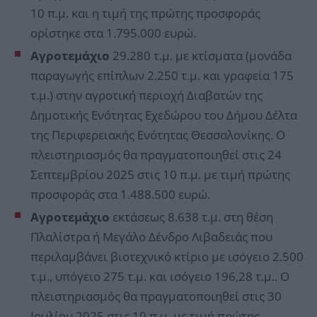
10 π.μ. και η τιμή της πρώτης προσφοράς
ορίστηκε στα 1.795.000 ευρώ.
Αγροτεμάχιο
29.280 τ.μ. με κτίσματα (μονάδα
παραγωγής επίπλων 2.250 τ.μ. και γραφεία 175
τ.μ.) στην αγροτική περιοχή Διαβατών της
Δημοτικής Ενότητας Εχεδώρου του Δήμου Δέλτα
της Περιφερειακής Ενότητας Θεσσαλονίκης. Ο
πλειστηριασμός θα πραγματοποιηθεί στις 24
Σεπτεμβρίου 2025 στις 10 π.μ. με τιμή πρώτης
προσφοράς στα 1.488.500 ευρώ.
Αγροτεμάχιο
εκτάσεως 8.638 τ.μ. στη θέση
Πλαλίστρα ή Μεγάλο Δένδρο Λιβαδειάς που
περιλαμβάνει βιοτεχνικό κτίριο με ισόγειο 2.500
τ.μ., υπόγειο 275 τ.μ. και ισόγειο 196,28 τ.μ.. Ο
πλειστηριασμός θα πραγματοποιηθεί στις 30
Ιουλίου 2025 στις 10 π.μ. με τιμή πρώτης