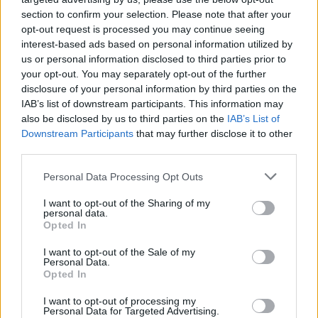
section to confirm your selection. Please note that after your
opt-out request is processed you may continue seeing
- έως 39.000 ευρώ για τις μονογονεϊκές οικογένειες
interest-based ads based on personal information utilized by
με εξαρτώμενα τέκνα, προσαυξανόμενο κατά 5.000
us or personal information disclosed to third parties prior to
ευρώ για κάθε επιπλέον εξαρτώμενο τέκνο, πέραν
your opt-out. You may separately opt-out of the further
disclosure of your personal information by third parties on the
του πρώτου.
IAB’s list of downstream participants. This information may
also be disclosed by us to third parties on the
IAB’s List of
- Ως αριθμός εξαρτώμενων τέκνων λογίζεται το
Downstream Participants
that may further disclose it to other
third parties.
άθροισμα κοινών και μη κοινών εξαρτώμενων
τέκνων.
Personal Data Processing Opt Outs
I want to opt-out of the Sharing of my
personal data.
Opted In
I want to opt-out of the Sale of my
Personal Data.
Opted In
I want to opt-out of processing my
Personal Data for Targeted Advertising.