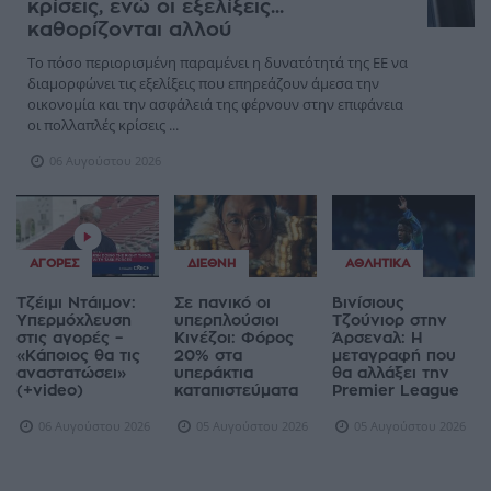
κρίσεις, ενώ οι εξελίξεις...
καθορίζονται αλλού
Το πόσο περιορισμένη παραμένει η δυνατότητά της ΕΕ να
διαμορφώνει τις εξελίξεις που επηρεάζουν άμεσα την
οικονομία και την ασφάλειά της φέρνουν στην επιφάνεια
οι πολλαπλές κρίσεις ...
06 Αυγούστου 2026
ΑΓΟΡΈΣ
ΔΙΕΘΝΉ
ΑΘΛΗΤΙΚΆ
Τζέιμι Ντάιμον:
Σε πανικό οι
Βινίσιους
Υπερμόχλευση
υπερπλούσιοι
Τζούνιορ στην
στις αγορές –
Κινέζοι: Φόρος
Άρσεναλ: Η
«Κάποιος θα τις
20% στα
μεταγραφή που
αναστατώσει»
υπεράκτια
θα αλλάξει την
(+video)
καταπιστεύματα
Premier League
06 Αυγούστου 2026
05 Αυγούστου 2026
05 Αυγούστου 2026