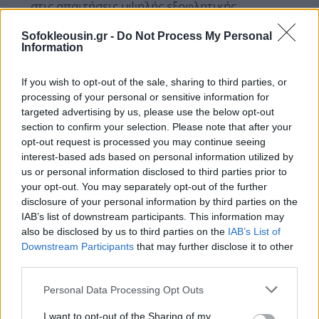
στις απαιτήσεις υψηλής εξοφλητικής
προτεραιότητας που προβλέπει ο νόμος για τις
Sofokleousin.gr -
Do Not Process My Personal
τιτλοποιήσεις.
Information
Η πραγματική απειλή για το σύστημα θα ήταν η
If you wish to opt-out of the sale, sharing to third parties, or
απόρριψη της εισήγησης, καθώς χιλιάδες
processing of your personal or sensitive information for
δανειολήπτες θα αδυνατούσαν να πληρώσουν τις
targeted advertising by us, please use the below opt-out
νέες υπέρογκες δόσεις, επιστρέφοντας μαζικά σε
section to confirm your selection. Please note that after your
opt-out request is processed you may continue seeing
καθεστώς κόκκινου δανείου.
interest-based ads based on personal information utilized by
us or personal information disclosed to third parties prior to
your opt-out. You may separately opt-out of the further
disclosure of your personal information by third parties on the
IAB’s list of downstream participants. This information may
also be disclosed by us to third parties on the
IAB’s List of
Downstream Participants
that may further disclose it to other
third parties.
Personal Data Processing Opt Outs
I want to opt-out of the Sharing of my