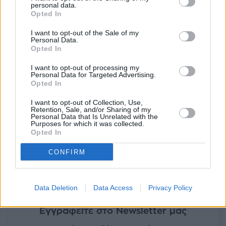
personal data.
Opted In
I want to opt-out of the Sale of my
Personal Data.
Opted In
Ετικέτες
Νόμος Κατσέλη
Αρειος Πάγος
I want to opt-out of processing my
Personal Data for Targeted Advertising.
Opted In
facebook
tweet
share
I want to opt-out of Collection, Use,
Retention, Sale, and/or Sharing of my
Personal Data that Is Unrelated with the
Purposes for which it was collected.
Ακολουθήστε το Sofokleousin.gr στο
Opted In
Google News
και μάθετε πρώτοι όλες τις ειδήσεις
CONFIRM
Data Deletion
Data Access
Privacy Policy
Εγγραφείτε στο Newsletter μας