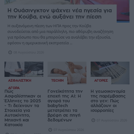
Η Ουάσινγκτον ψάχνει νέα ηγεσία για
την Κούβα, ενώ αυξάνει την πίεση
Η αυξανόμενη πίεση των ΗΠΑ προς την Κούβα
συνοδεύεται από μια παράλληλη, πιο αθόρυβη αναζήτηση
για πρόσωπο που θα μπορούσε να αναλάβει την εξουσία,
εφόσον η αμερικανική εκστρατεία ...
08 Αυγούστου 2026
ΑΣΦΑΛΙΣΤΙΚΉ
TECHIN
ΑΓΟΡΈΣ
ΑΓΟΡΆ
Πώς
Γονεϊκότητα την
Η γεωοικονομία
Ασφαλίστηκαν οι
εποχή της AI: Η
της παρέμβασης
Έλληνες το 2025
αγορά του
στο γεν: Πώς
- Τι δείχνουν τα
babytech
αλλάζουν οι
Στοιχεία για
μετατρέπει τα
ισορροπίες
Αυτοκίνητο,
βρέφη σε πηγή
Μηχανή και
δεδομένων
07 Αυγούστου 2026
Κατοικία
07 Αυγούστου 2026