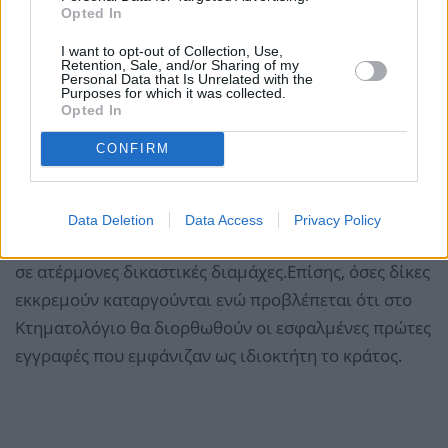
Opted In
I want to opt-out of Collection, Use,
Retention, Sale, and/or Sharing of my
Personal Data that Is Unrelated with the
Purposes for which it was collected.
Opted In
Στο εξής,
ο πολίτης που έχει στα χέρια του τον
CONFIRM
προσωρινό τίτλο, τη διοικητική πράξη
παραχώρησης,
τους πίνακες της διανομής ή τη
σχετική βεβαίωση της αρμόδιας υπηρεσίας, μπορεί
Data Deletion
Data Access
Privacy Policy
να κατοχυρώσει την ιδιοκτησία του χωρίς να σύρεται
σε ατέρμονες δικαστικές διαμάχες.Επίσης, όσες δίκες
εκκρεμούν καταργούνται ενώ προβλέπεται ότι στο
Κτηματολόγιο θα διορθωθούν οι εσφαλμένες πρώτες
εγγραφές που εμφάνιζαν ως ιδιοκτήτη το κράτος.