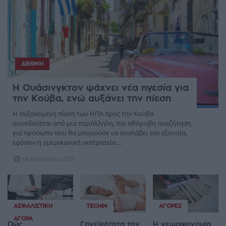
ΔΙΕΘΝΉ
Η Ουάσινγκτον ψάχνει νέα ηγεσία για
την Κούβα, ενώ αυξάνει την πίεση
Η αυξανόμενη πίεση των ΗΠΑ προς την Κούβα
συνοδεύεται από μια παράλληλη, πιο αθόρυβη αναζήτηση
για πρόσωπο που θα μπορούσε να αναλάβει την εξουσία,
εφόσον η αμερικανική εκστρατεία ...
08 Αυγούστου 2026
ΑΣΦΑΛΙΣΤΙΚΉ
TECHIN
ΑΓΟΡΈΣ
ΑΓΟΡΆ
Πώς
Γονεϊκότητα την
Η γεωοικονομία