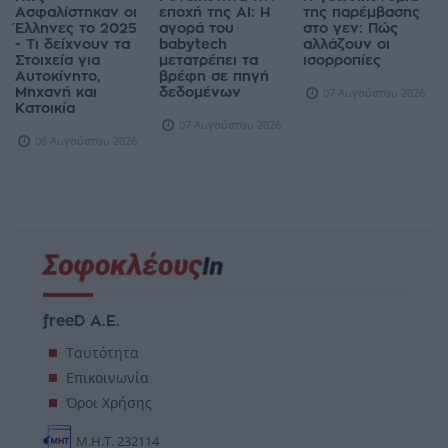
Ασφαλίστηκαν οι
εποχή της AI: Η
της παρέμβασης
Έλληνες το 2025
αγορά του
στο γεν: Πώς
- Τι δείχνουν τα
babytech
αλλάζουν οι
Στοιχεία για
μετατρέπει τα
ισορροπίες
Αυτοκίνητο,
βρέφη σε πηγή
Μηχανή και
δεδομένων
07 Αυγούστου 2026
Κατοικία
07 Αυγούστου 2026
08 Αυγούστου 2026
freeD Α.Ε.
Ταυτότητα
Επικοινωνία
Όροι Χρήσης
Μ.Η.Τ. 232114