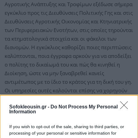
Αγροτικής Ανάπτυξης και Τροφίμων εξέδωσε σήμερα
εγκύκλιο προς τις Διευθύνσεις Πολιτικής Γης και στις
Διευθύνσεις Αγροτικής Οικονομίας και Κτηνιατρικής
των Περιφερειακών Ενοτήτων, στις οποίες τηρούνται
τα κτηματολογικά στοιχεία και οι φάκελοι των
διανομών. Η εγκύκλιος καθορίζει ποιες περιπτώσεις
καλύπτονται, ποια έγγραφα αρκούν για να αποδείξει
ο πολίτης το δικαίωμά του και πώς θα κινηθεί η
Διοίκηση, ώστε να μην ξαναβρεθεί κανείς
αντιμέτωπος με το ίδιο το κράτος για τη δική του γη.
Οι υπηρεσίες αυτές καλούνται επίσης να χορηγούν
αμελλητί τις βεβαιώσεις και τα έγγραφα που ζητά ο
Sofokleousin.gr -
Do Not Process My Personal
πολίτης.
Information
If you wish to opt-out of the sale, sharing to third parties, or
processing of your personal or sensitive information for