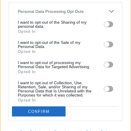
χαμηλότερο. Ως βασικοί λόγοι μείωσης του τζίρου
δηλώνονται από τους ερωτηθέντες η ακρίβεια με
Personal Data Processing Opt Outs
55,36% και η μείωση του διαθέσιμου εισοδήματος με
I want to opt-out of the Sharing of my
personal data.
45,54% και ακολουθούν ο ανταγωνισμός από τις
Opted In
μεγάλες εμπορικές αλυσίδες με 12,5%, η στροφή σε
I want to opt-out of the Sale of my
ψηφιακές αγορές με 5,8% και το παρεμπόριο με 4%.
Personal Data.
Opted In
*Το 92,7% των ερωτηθέντων θεωρούν ότι η αύξηση
I want to opt-out of processing my
Personal Data for Targeted Advertising.
του μισθολογικού κόστους που υπήρξε χρειάζεται να
Opted In
συνοδευτεί με την άμεση μείωση των ασφαλιστικών
I want to opt-out of Collection, Use,
εισφορών και των φορολογικών επιβαρύνσεων.
Retention, Sale, and/or Sharing of my
Personal Data that Is Unrelated with the
Αντίθετη άποψη έχει μόλις το 5,9%.
Purposes for which it was collected.
Opted In
CONFIRM