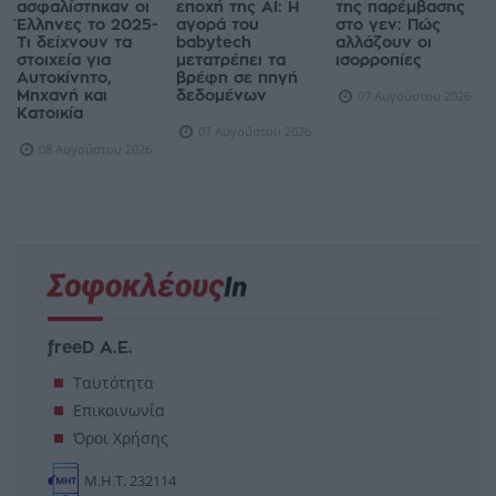
ΑΓΟΡΆ
Πώς
Γονεϊκότητα την
Η γεωοικονομία
ασφαλίστηκαν οι
εποχή της AI: Η
της παρέμβασης
Έλληνες το 2025-
αγορά του
στο γεν: Πώς
Τι δείχνουν τα
babytech
αλλάζουν οι
στοιχεία για
μετατρέπει τα
ισορροπίες
Αυτοκίνητο,
βρέφη σε πηγή
Μηχανή και
δεδομένων
07 Αυγούστου 2026
Κατοικία
07 Αυγούστου 2026
08 Αυγούστου 2026
freeD Α.Ε.
Ταυτότητα
Επικοινωνία
Όροι Χρήσης