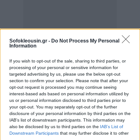
Sofokleousin.gr -
Do Not Process My Personal
Information
If you wish to opt-out of the sale, sharing to third parties, or
processing of your personal or sensitive information for
targeted advertising by us, please use the below opt-out
section to confirm your selection. Please note that after your
opt-out request is processed you may continue seeing
interest-based ads based on personal information utilized by
us or personal information disclosed to third parties prior to
your opt-out. You may separately opt-out of the further
*Σε ό,τι αφορά σύγκριση του φετινού τζίρου μέχρι
disclosure of your personal information by third parties on the
αυτή την στιγμή, με την αντίστοιχη περίοδο πέρυσι,
IAB’s list of downstream participants. This information may
το 31,6% δηλώνει ότι έχει περίπου τον ίδιο κύκλο
also be disclosed by us to third parties on the
IAB’s List of
Downstream Participants
that may further disclose it to other
εργασιών, το 31,2% υψηλότερο και το 30,4%
third parties.