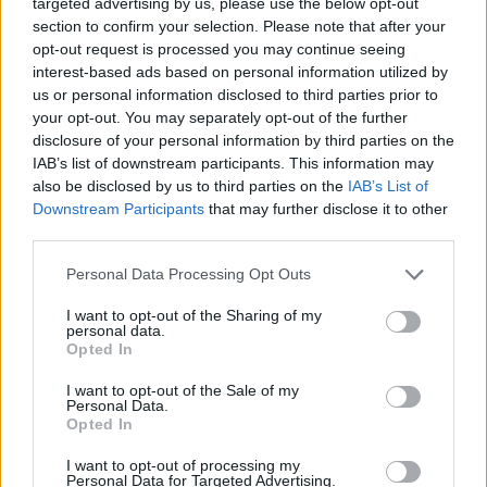
targeted advertising by us, please use the below opt-out
section to confirm your selection. Please note that after your
opt-out request is processed you may continue seeing
interest-based ads based on personal information utilized by
αν ο φορολογούμενος έχει πτωχεύσει ή έχει
us or personal information disclosed to third parties prior to
your opt-out. You may separately opt-out of the further
περιέλθει σε κατάσταση αφερεγγυότητας ή
disclosure of your personal information by third parties on the
αν υφίστανται αντικειμενικά στοιχεία, τα οποία
IAB’s list of downstream participants. This information may
also be disclosed by us to third parties on the
IAB’s List of
υποδηλώνουν ότι ο φορολογούμενος:
Downstream Participants
that may further disclose it to other
έχει παύσει να ασκεί οικονομική δραστηριότητα,
third parties.
ή
Personal Data Processing Opt Outs
διαπράττει φοροδιαφυγή ή λαθρεμπορία ή
I want to opt-out of the Sharing of my
νοθεία προϊόντων που υπόκεινται σε ειδικό φόρο
personal data.
Opted In
κατανάλωσης, ή
παραβιάζει ή παραποιεί ή επεμβαίνει κατά
I want to opt-out of the Sale of my
Personal Data.
οποιονδήποτε τρόπο στη λειτουργία των
Opted In
φορολογικών ηλεκτρονικών μηχανισμών ή του
I want to opt-out of processing my
Παρόχου Υπηρεσιών Ηλεκτρονικής Έκδοσης
Personal Data for Targeted Advertising.