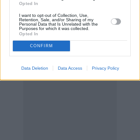
Opted In
Στοιχείων1, ή
I want to opt-out of Collection, Use,
έχει δηλώσει ψευδή ή ανακριβή στοιχεία για την
Retention, Sale, and/or Sharing of my
Personal Data that Is Unrelated with the
απόκτησή του, ή
Purposes for which it was collected.
Opted In
έχει εγγραφεί στο φορολογικό μητρώο
περισσότερες φορές.
CONFIRM
Η διάρκεια
Data Deletion
Data Access
Privacy Policy