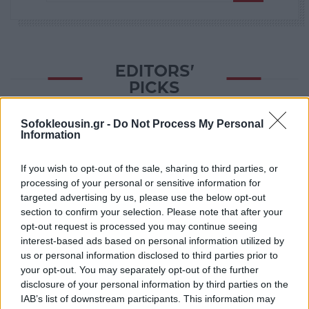
EDITORS'
PICKS
Sofokleousin.gr -
Do Not Process My Personal
Information
If you wish to opt-out of the sale, sharing to third parties, or
processing of your personal or sensitive information for
targeted advertising by us, please use the below opt-out
section to confirm your selection. Please note that after your
opt-out request is processed you may continue seeing
TECHIN
interest-based ads based on personal information utilized by
us or personal information disclosed to third parties prior to
your opt-out. You may separately opt-out of the further
Γονεϊκότητα την εποχή της AI: Η
disclosure of your personal information by third parties on the
αγορά του babytech μετατρέπει τα
IAB’s list of downstream participants. This information may
βρέφη σε πηγή δεδομένων