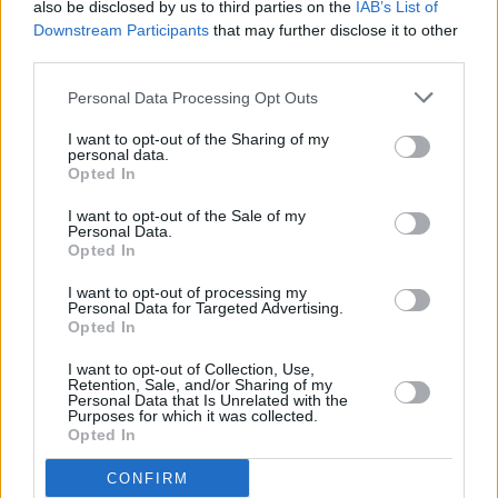
also be disclosed by us to third parties on the
IAB’s List of
Η αγορά των συσκευών παρακολούθησης βρεφών
Downstream Participants
that may further disclose it to other
αναπτύσσεται ταχέως, καθώς όλο και περισσότεροι γονείς
third parties.
αποκτούν κάμερες, αισθητήρες και εφαρμογές τεχνητής
νοημοσύνης που αναλύουν τον ύπ ...
Personal Data Processing Opt Outs
07 Αυγούστου 2026
I want to opt-out of the Sharing of my
personal data.
Opted In
I want to opt-out of the Sale of my
ΑΓΟΡΈΣ
ΕΥΖΗΝ
ΠΟΛΙΤΙΚΉ
Personal Data.
Opted In
Η γεωοικονομία
Το «πάγωμα» της
Η ΕΕ δοκιμάζεται
της παρέμβασης
συγχώνευσης
με πολλαπλές
I want to opt-out of processing my
στο γεν: Πώς
Paramount –
κρίσεις, ενώ οι
Personal Data for Targeted Advertising.
αλλάζουν οι
Warner βυθίζει
εξελίξεις...
Opted In
ισορροπίες
το Χόλιγουντ
καθορίζονται
στην αβεβαιότητα
αλλού
I want to opt-out of Collection, Use,
07 Αυγούστου 2026
Retention, Sale, and/or Sharing of my
06 Αυγούστου 2026
06 Αυγούστου 2026
Personal Data that Is Unrelated with the
Purposes for which it was collected.
Opted In
CONFIRM