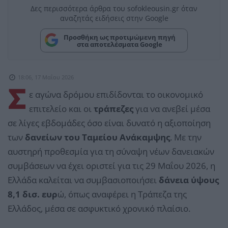
Δες περισσότερα άρθρα του sofokleousin.gr όταν
αναζητάς ειδήσεις στην Google
Προσθήκη ως προτιμώμενη πηγή
στα αποτελέσματα Google
18:06, 17 Μαΐου 2026
Σ
ε αγώνα δρόμου επιδίδονται το οικονομικό
επιτελείο και οι
τράπεζες
για να ανεβεί μέσα
σε λίγες εβδομάδες όσο είναι δυνατό η αξιοποίηση
των
δανείων του Ταμείου Ανάκαμψης
. Με την
αυστηρή προθεσμία για τη σύναψη νέων δανειακών
συμβάσεων να έχει οριστεί για τις 29 Μαΐου 2026, η
Ελλάδα καλείται να συμβασιοποιήσει
δάνεια ύψους
8,1 δισ. ευρ
ώ, όπως αναφέρει η Τράπεζα της
Ελλάδος, μέσα σε ασφυκτικό χρονικό πλαίσιο.