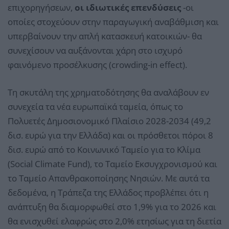
επιχορηγήσεων,
οι ιδιωτικές επενδύσεις
-οι
οποίες στοχεύουν στην παραγωγική αναβάθμιση και
υπερβαίνουν την απλή κατασκευή κατοικιών- θα
συνεχίσουν να αυξάνονται χάρη στο ισχυρό
φαινόμενο προσέλκυσης (crowding-in effect).
Τη σκυτάλη της χρηματοδότησης θα αναλάβουν εν
συνεχεία τα νέα ευρωπαϊκά ταμεία, όπως το
Πολυετές Δημοσιονομικό Πλαίσιο 2028-2034 (49,2
δισ. ευρώ για την Ελλάδα) και οι πρόσθετοι πόροι 8
δισ. ευρώ από το Κοινωνικό Ταμείο για το Κλίμα
(Social Climate Fund), το Ταμείο Εκσυγχρονισμού και
το Ταμείο Απανθρακοποίησης Νησιών. Με αυτά τα
δεδομένα, η Τράπεζα της Ελλάδος προβλέπει ότι η
ανάπτυξη θα διαμορφωθεί στο 1,9% για το 2026 και
θα ενισχυθεί ελαφρώς στο 2,0% ετησίως για τη διετία