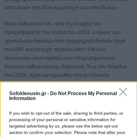
αποτελούν την ίδια συμμετοχή των επενδυτών.
Είναι ενδεικτικό ότι, από την έναρξη του
προγράμματος τον Ιούλιο του 2022, ο όγκος των
τραπεζικών δανείων που συγχρηματοδοτούν έργα
του RRF αντιστοιχεί περίπου στο 10% των
συνολικών νέων τραπεζικών επιχειρηματικών
δανείων καθορισμένης διάρκειας. Έως τον Απρίλιο
του 2026, είχαν εκταμιευθεί στους τελικούς
δικαιούχους δάνεια ύψους 5,8 δισ. ευρώ.
Sofokleousin.gr -
Do Not Process My Personal
Information
If you wish to opt-out of the sale, sharing to third parties, or
processing of your personal or sensitive information for
targeted advertising by us, please use the below opt-out
section to confirm your selection. Please note that after your