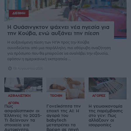
ΔΙΕΘΝΉ
Η Ουάσινγκτον ψάχνει νέα ηγεσία για
την Κούβα, ενώ αυξάνει την πίεση
Η αυξανόμενη πίεση των ΗΠΑ προς την Κούβα
συνοδεύεται από μια παράλληλη, πιο αθόρυβη αναζήτηση
για πρόσωπο που θα μπορούσε να αναλάβει την εξουσία,
εφόσον η αμερικανική εκστρατεία ...
08 Αυγούστου 2026
ΑΣΦΑΛΙΣΤΙΚΉ
TECHIN
ΑΓΟΡΈΣ
ΑΓΟΡΆ
Πώς
Γονεϊκότητα την
Η γεωοικονομία
ασφαλίστηκαν οι
εποχή της AI: Η
της παρέμβασης
Έλληνες το 2025-
αγορά του
στο γεν: Πώς
Τι δείχνουν τα
babytech
αλλάζουν οι
στοιχεία για
μετατρέπει τα
ισορροπίες
Αυτοκίνητο,
βρέφη σε πηγή