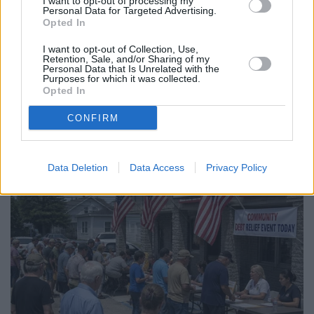
I want to opt-out of processing my
Personal Data for Targeted Advertising.
ΑΣΦΑΛΙΣΤΙΚΉ
TECHIN
ΑΓΟΡΈΣ
Opted In
ΑΓΟΡΆ
Πώς
Γονεϊκότητα την
Η γεωοικονομία
I want to opt-out of Collection, Use,
Ασφαλίστηκαν οι
εποχή της AI: Η
της παρέμβασης
Retention, Sale, and/or Sharing of my
Έλληνες το 2025
αγορά του
στο γεν: Πώς
Personal Data that Is Unrelated with the
- Τι δείχνουν τα
babytech
αλλάζουν οι
Purposes for which it was collected.
Στοιχεία για
μετατρέπει τα
ισορροπίες
Opted In
Αυτοκίνητο,
βρέφη σε πηγή
Μηχανή και
δεδομένων
07 Αυγούστου 2026
CONFIRM
Κατοικία
07 Αυγούστου 2026
08 Αυγούστου 2026
Data Deletion
Data Access
Privacy Policy