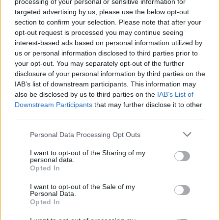
processing of your personal or sensitive information for
targeted advertising by us, please use the below opt-out
section to confirm your selection. Please note that after your
opt-out request is processed you may continue seeing
interest-based ads based on personal information utilized by
us or personal information disclosed to third parties prior to
your opt-out. You may separately opt-out of the further
disclosure of your personal information by third parties on the
IAB’s list of downstream participants. This information may
also be disclosed by us to third parties on the
IAB’s List of
ΔΙΕΘΝΉ
Downstream Participants
that may further disclose it to other
third parties.
Η Ουάσινγκτον ψάχνει νέα ηγεσία για
την Κούβα, ενώ αυξάνει την πίεση
Personal Data Processing Opt Outs
Η αυξανόμενη πίεση των ΗΠΑ προς την Κούβα
συνοδεύεται από μια παράλληλη, πιο αθόρυβη αναζήτηση
I want to opt-out of the Sharing of my
personal data.
για πρόσωπο που θα μπορούσε να αναλάβει την εξουσία,
Opted In
εφόσον η αμερικανική εκστρατεία ...
I want to opt-out of the Sale of my
08 Αυγούστου 2026
Personal Data.
Opted In