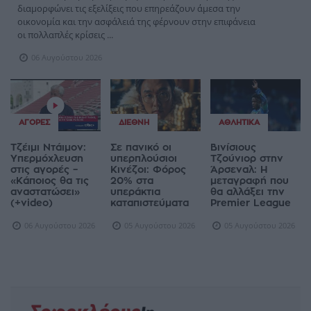
διαμορφώνει τις εξελίξεις που επηρεάζουν άμεσα την
οικονομία και την ασφάλειά της φέρνουν στην επιφάνεια
οι πολλαπλές κρίσεις ...
06 Αυγούστου 2026
ΑΓΟΡΈΣ
ΔΙΕΘΝΉ
ΑΘΛΗΤΙΚΆ
Τζέιμι Ντάιμον:
Σε πανικό οι
Βινίσιους
Υπερμόχλευση
υπερπλούσιοι
Τζούνιορ στην
στις αγορές –
Κινέζοι: Φόρος
Άρσεναλ: Η
«Κάποιος θα τις
20% στα
μεταγραφή που
αναστατώσει»
υπεράκτια
θα αλλάξει την
(+video)
καταπιστεύματα
Premier League
06 Αυγούστου 2026
05 Αυγούστου 2026
05 Αυγούστου 2026