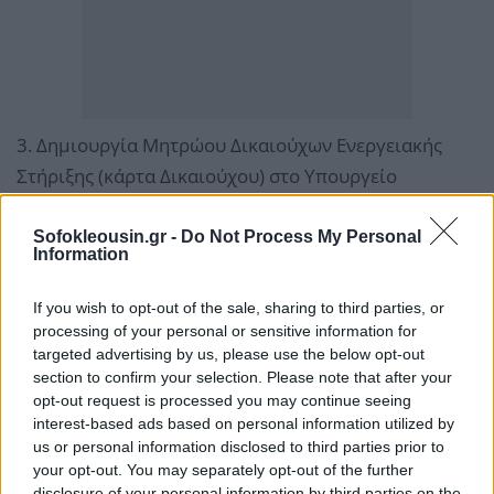
3. Δηµιουργία Μητρώου Δικαιούχων Ενεργειακής
Στήριξης (κάρτα Δικαιούχου) στο Υπουργείο
Περιβάλλοντος και Ενέργειας και δωρεάν έκδοση
πιστοποιητικού ενεργειακής απόδοσης κτιρίων
Sofokleousin.gr -
Do Not Process My Personal
Information
4. Επίδοµα θέρµανσης για ευάλωτα νοικοκυριά που
If you wish to opt-out of the sale, sharing to third parties, or
χρησιµοποιούν ορυκτά καύσιµα.
processing of your personal or sensitive information for
targeted advertising by us, please use the below opt-out
section to confirm your selection. Please note that after your
opt-out request is processed you may continue seeing
interest-based ads based on personal information utilized by
us or personal information disclosed to third parties prior to
your opt-out. You may separately opt-out of the further
disclosure of your personal information by third parties on the