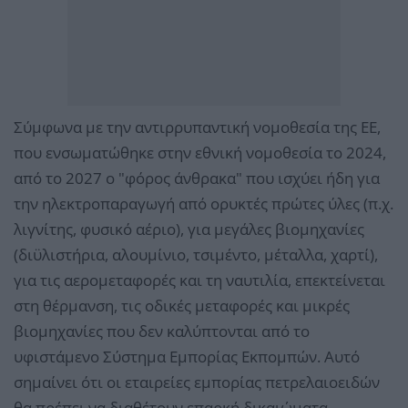
Σύμφωνα με την αντιρρυπαντική νομοθεσία της ΕΕ,
που ενσωματώθηκε στην εθνική νομοθεσία το 2024,
από το 2027 ο "φόρος άνθρακα" που ισχύει ήδη για
την ηλεκτροπαραγωγή από ορυκτές πρώτες ύλες (π.χ.
λιγνίτης, φυσικό αέριο), για μεγάλες βιομηχανίες
(διϋλιστήρια, αλουμίνιο, τσιμέντο, μέταλλα, χαρτί),
για τις αερομεταφορές και τη ναυτιλία, επεκτείνεται
στη θέρμανση, τις οδικές μεταφορές και μικρές
βιομηχανίες που δεν καλύπτονται από το
υφιστάμενο Σύστημα Εμπορίας Εκπομπών. Αυτό
σημαίνει ότι οι εταιρείες εμπορίας πετρελαιοειδών
θα πρέπει να διαθέτουν επαρκή δικαιώματα