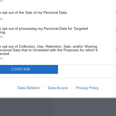
In
οποιούν εργαλεία που μπορούν να αναλάβουν
αμβανόμενα καθήκοντα.
o opt-out of the Sale of my Personal Data.
In
titute της Goldman Sachs, υποστήριξε πως οι νεότεροι
to opt-out of processing my Personal Data for Targeted
ς της μετάβασης. Η επιλογή πολλών επιχειρήσεων είναι
ing.
In
ώ ταυτόχρονα επενδύουν στην προσαρμογή τους στα
o opt-out of Collection, Use, Retention, Sale, and/or Sharing
ersonal Data that Is Unrelated with the Purposes for which it
lected.
In
CONFIRM
Data Deletion
Data Access
Privacy Policy