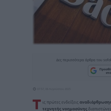
Δες περισσότερα άρθρα του sofo
Προσθή
στ
07:57, 06 Αυγούστου 2025
Τ
ις πρώτες ενδείξεις
αναδιάρθρωσης 
τεχνητής νοημοσύνης
διαπιστώνει