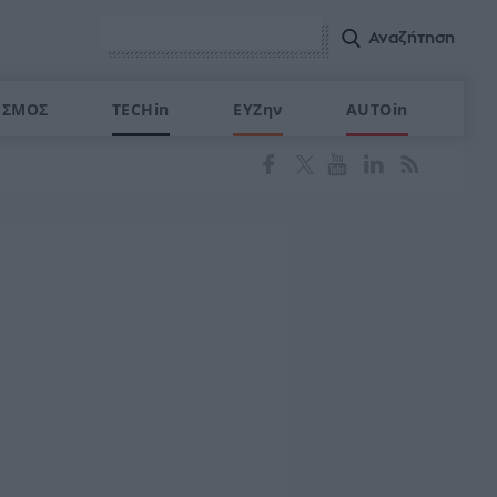
ΙΣΜΟΣ
TECHin
ΕΥΖην
AUTOin