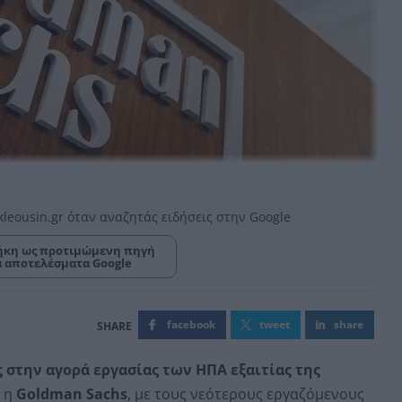
kleousin.gr όταν αναζητάς ειδήσεις στην Google
κη ως προτιμώμενη πηγή
α αποτελέσματα Google
facebook
tweet
share
στην αγορά εργασίας των ΗΠΑ εξαιτίας της
 η
Goldman Sachs
, με τους νεότερους εργαζόμενους