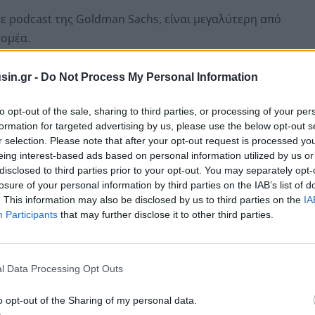
ε podcast της Goldman Sachs, είναι μεγαλύτερη από
τομέα.
sin.gr -
Do Not Process My Personal Information
to opt-out of the sale, sharing to third parties, or processing of your per
formation for targeted advertising by us, please use the below opt-out s
r selection. Please note that after your opt-out request is processed y
eing interest-based ads based on personal information utilized by us or
disclosed to third parties prior to your opt-out. You may separately opt-
losure of your personal information by third parties on the IAB’s list of
. This information may also be disclosed by us to third parties on the
IA
Participants
that may further disclose it to other third parties.
ουν ακόμα ενσωματώσει την AI σε παραγωγικές
l Data Processing Opt Outs
ει τα πρώτα δείγματα «εργασιακής υποκατάστασης».
o opt-out of the Sharing of my personal data.
α έχει ήδη αρχίσει να μειώνει τη ζήτηση για junior