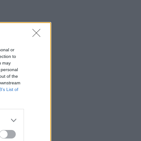
sonal or
ection to
ou may
 personal
out of the
 downstream
B’s List of