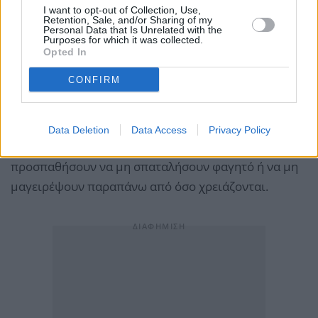
I want to opt-out of Collection, Use,
Retention, Sale, and/or Sharing of my
Ένας στους δύο καταναλωτές (53%) σκοπεύει να
Personal Data that Is Unrelated with the
Purposes for which it was collected.
περάσει τις γιορτές στο σπίτι με οικογένεια ή φίλους,
Opted In
πρόθεση που καταγράφεται πιο έντονα στις
CONFIRM
μεγαλύτερες ηλικίες. Την ίδια ώρα, 41% ανέφεραν ότι
θα αγοράσουν δώρα για τα αγαπημένα τους
πρόσωπα, ενώ παραμένει η διάθεση για αποφυγή της
Data Deletion
Data Access
Privacy Policy
σπατάλης, καθώς 32% δήλωσαν ότι θα
προσπαθήσουν να μη σπαταλήσουν φαγητό ή να μη
μαγειρέψουν παραπάνω από όσο χρειάζονται.