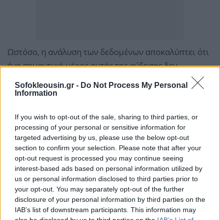
Ωστόσο, η ανάλυση των δεδομένων αποκαλύπτει ότι
ένα σημαντικό μέρος αυτής της αύξησης δεν
οφείλεται απαραίτητα σε μεγαλύτερο όγκο αγορών,
Sofokleousin.gr -
Do Not Process My Personal
αλλά στην άνοδο των διεθνών τιμών της ενέργειας.
Information
If you wish to opt-out of the sale, sharing to third parties, or
Ειδικότερα, η αύξηση της τιμής της βενζίνης
processing of your personal or sensitive information for
λειτούργησε ως βασικός μοχλός για την ενίσχυση
targeted advertising by us, please use the below opt-out
του γενικού δείκτη. Εάν εξαιρεθεί ο κλάδος των
section to confirm your selection. Please note that after your
opt-out request is processed you may continue seeing
καυσίμων, οι λιανικές πωλήσεις παρουσιάζουν μια
interest-based ads based on personal information utilized by
σαφώς πιο συγκρατημένη αλλά σταθερή άνοδο της
us or personal information disclosed to third parties prior to
τάξης του 0,6%. Η σύγκριση με τον Φεβρουάριο,
your opt-out. You may separately opt-out of the further
disclosure of your personal information by third parties on the
όπου η αντίστοιχη αύξηση ήταν επίσης 0,6%,
IAB’s list of downstream participants. This information may
επιβεβαιώνει ότι η αμερικανική αγορά διατηρεί τη