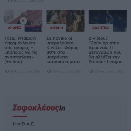
06 Αυγούστου 2026
ΑΓΟΡΈΣ
ΔΙΕΘΝΉ
ΑΘΛΗΤΙΚΆ
Τζέιμι Ντάιμον:
Σε πανικό οι
Βινίσιους
Υπερμόχλευση
υπερπλούσιοι
Τζούνιορ στην
στις αγορές –
Κινέζοι: Φόρος
Άρσεναλ: Η
«Κάποιος θα τις
20% στα
μεταγραφή που
αναστατώσει»
υπεράκτια
θα αλλάξει την
(+video)
καταπιστεύματα
Premier League
06 Αυγούστου 2026
05 Αυγούστου 2026
05 Αυγούστου 2026
freeD Α.Ε.