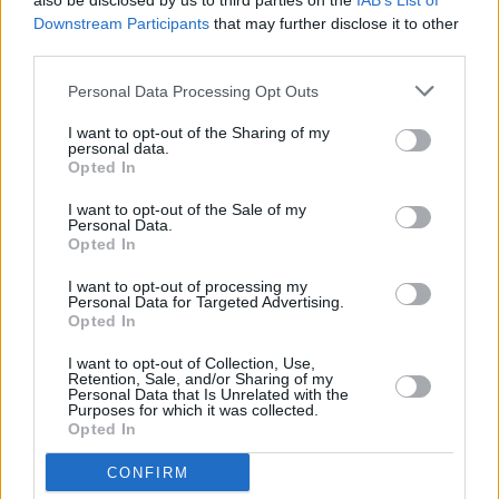
also be disclosed by us to third parties on the
IAB’s List of
δυναμική της, έστω και αν οι καταναλωτές καλούνται
Downstream Participants
that may further disclose it to other
third parties.
πλέον να διαχειριστούν το αυξημένο κόστος
διαβίωσης.
Personal Data Processing Opt Outs
I want to opt-out of the Sharing of my
personal data.
Opted In
I want to opt-out of the Sale of my
Personal Data.
Opted In
I want to opt-out of processing my
Personal Data for Targeted Advertising.
Opted In
I want to opt-out of Collection, Use,
Retention, Sale, and/or Sharing of my
Personal Data that Is Unrelated with the
Purposes for which it was collected.
Opted In
CONFIRM