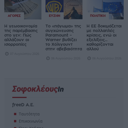
ΑΓΟΡΈΣ
ΕΥΖΗΝ
ΠΟΛΙΤΙΚΉ
Η γεωοικονομία
Το «πάγωμα» της
Η ΕΕ δοκιμάζεται
της παρέμβασης
συγχώνευσης
με πολλαπλές
στο γεν: Πώς
Paramount –
κρίσεις, ενώ οι
αλλάζουν οι
Warner βυθίζει
εξελίξεις...
ισορροπίες
το Χόλιγουντ
καθορίζονται
στην αβεβαιότητα
αλλού
07 Αυγούστου 2026
06 Αυγούστου 2026
06 Αυγούστου 2026
freeD Α.Ε.
Ταυτότητα
Επικοινωνία