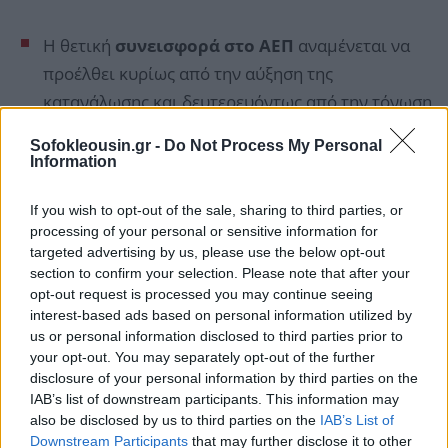
Η θετική
συνεισφορά στο ΑΕΠ
αναμένεται να
προέλθει κυρίως από την αύξηση της
κατανάλωσης και δευτερευόντως από την τόνωση
των επενδύσεων.
Sofokleousin.gr -
Do Not Process My Personal
Information
Σε ό,τι αφορά την
απασχόληση,
η τράπεζα
If you wish to opt-out of the sale, sharing to third parties, or
υπολογίζει ότι η μείωση του μη μισθολογικού
processing of your personal or sensitive information for
κόστους και τα κίνητρα για νέους θα μπορούσαν
targeted advertising by us, please use the below opt-out
να οδηγήσουν στη δημιουργία έως και 25.000
section to confirm your selection. Please note that after your
opt-out request is processed you may continue seeing
νέων θέσεων εργασίας σε ορίζοντα διετίας.
interest-based ads based on personal information utilized by
us or personal information disclosed to third parties prior to
your opt-out. You may separately opt-out of the further
disclosure of your personal information by third parties on the
IAB’s list of downstream participants. This information may
also be disclosed by us to third parties on the
IAB’s List of
Downstream Participants
that may further disclose it to other