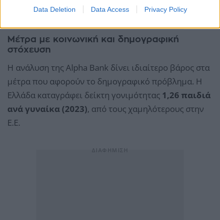
Data Deletion
Data Access
Privacy Policy
Μέτρα με κοινωνική και δημογραφική
στόχευση
Η ανάλυση της Alpha Bank δίνει ιδιαίτερο βάρος στα
μέτρα που αφορούν το δημογραφικό πρόβλημα. Η
Ελλάδα καταγράφει δείκτη γονιμότητας
1,26 παιδιά
ανά γυναίκα (2023)
, από τους χαμηλότερους στην
Ε.Ε.