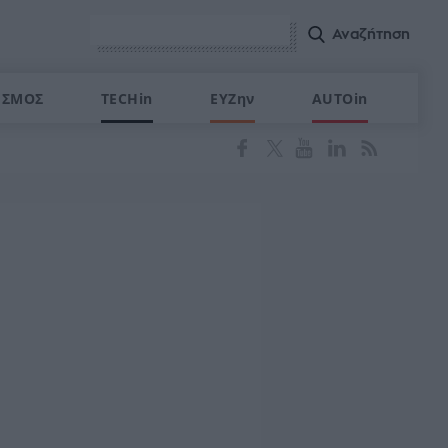
ΙΣΜΟΣ
TECHin
ΕΥΖην
AUTOin