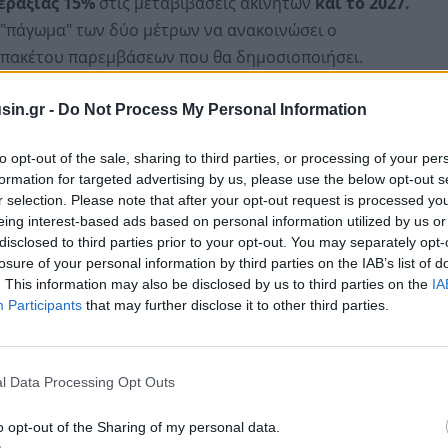
ραξίας 15%
στις μεταβιβάσεις ακινήτων
και το 2027.
ο "πάγωμα" των δύο μέτρων να ανακοινώσει ο
 πακέτου παρεμβάσεων που θα δημοσιοποιήσει.
διάθετα ακίνητα του κατασκευαστή, από όλες
τις
sin.gr -
Do Not Process My Personal Information
πό το 2006 και μετά
) και αφορούν είτε ιδιόκτητα
to opt-out of the sale, sharing to third parties, or processing of your per
ρει ο ίδιος με το σύστημα της αντιπαροχής, μέχρι την
formation for targeted advertising by us, please use the below opt-out s
r selection. Please note that after your opt-out request is processed y
eing interest-based ads based on personal information utilized by us or
disclosed to third parties prior to your opt-out. You may separately opt-
losure of your personal information by third parties on the IAB’s list of
. This information may also be disclosed by us to third parties on the
IA
Participants
that may further disclose it to other third parties.
l Data Processing Opt Outs
o opt-out of the Sharing of my personal data.