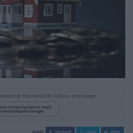
kleousin.gr όταν αναζητάς ειδήσεις στην Google
κη ως προτιμώμενη πηγή
α αποτελέσματα Google
facebook
tweet
share