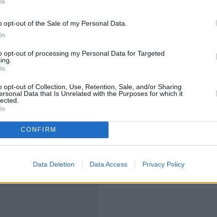
In
o opt-out of the Sale of my Personal Data.
ος και το 2027, οι συναλλαγές για νεόδμητα ακίνητα
In
ιστικά με τον φόρο μεταβίβασης 3%.
to opt-out of processing my Personal Data for Targeted
ing.
In
σταλεί και η επιβολή του Φόρου Υπεραξίας
αι επιβάλλεται στα κέρδη από την πώληση ακινήτου,
o opt-out of Collection, Use, Retention, Sale, and/or Sharing
ersonal Data that Is Unrelated with the Purposes for which it
ς πώλησης και τιμής κτήσης.
lected.
In
CONFIRM
Data Deletion
Data Access
Privacy Policy