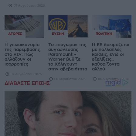
07 Αυγούστου 2026
ΑΓΟΡΈΣ
ΕΥΖΗΝ
ΠΟΛΙΤΙΚΉ
Η γεωοικονομία
Το «πάγωμα» της
Η ΕΕ δοκιμάζεται
της παρέμβασης
συγχώνευσης
με πολλαπλές
στο γεν: Πώς
Paramount –
κρίσεις, ενώ οι
αλλάζουν οι
Warner βυθίζει
εξελίξεις...
ισορροπίες
το Χόλιγουντ
καθορίζονται
στην αβεβαιότητα
αλλού
07 Αυγούστου 2026
06 Αυγούστου 2026
06 Αυγούστου 2026