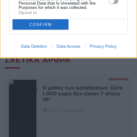
Personal Data that Is Unrelated with the
Purposes for which it was collected.
Opted In
CONFIRM
Ακολουθήστε το Sofokleousin.gr στο
Google News
και μάθετε πρώτοι όλες τις ειδήσεις
Data Deletion
Data Access
Privacy Policy
ΣΧΕΤΙΚΆ ΆΡΘΡΑ
ΟΙΚΟΝΟΜΊΑ
Ο μύθος των καταθέσεων: Ούτε
1.000 ευρώ δεν έχουν 7 στους
10!
07:00, 04 Ιουνίου 2023